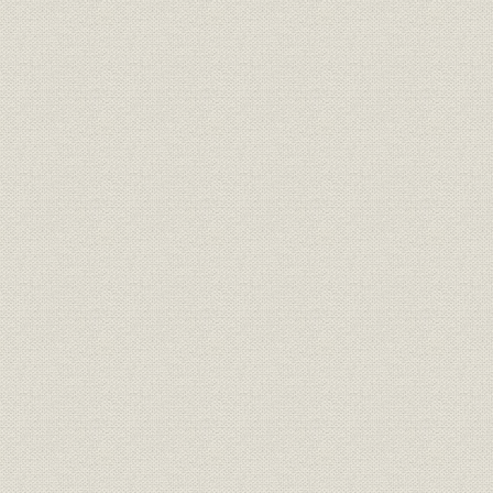
第2節 信号および通信設備
第1 信号および保安設備
第2 通信設備
第8章 民営鉄道
第1節 概説
第1 鉄道国有化後の私設鉄道
第2 「軽便鉄道法」と私設鉄道
第3 「地方鉄道法」の公布
第2節 東日本の民営鉄道
第1 北海道・東北の民営鉄道
第2 関東の民営鉄道