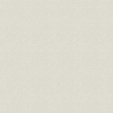
第3 中部の民営鉄道
第3節 西日本の民営鉄道
第1 近畿・中国の民営鉄道
第2 四国・九州の民営鉄道
付録
1 線路名称の変遷
2 停車場一覧
3 鉄道線路図