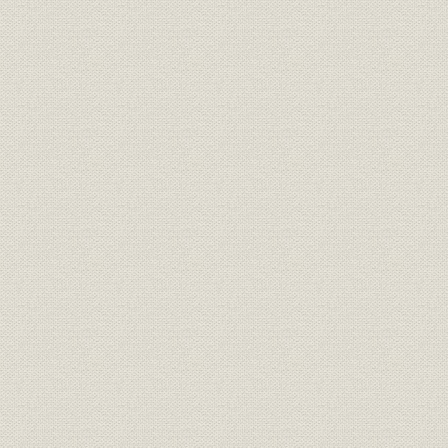
第6章 車両および工場
第1節 車両
第1 機関車
第2 客車・電車・気動車および貨車
第2節 工場
第1 工場の沿革
第2 工場の管理
第7章 電化・信号保安および通信
第1節 電化および電力設備
第1 電化工事
第2 電力設備