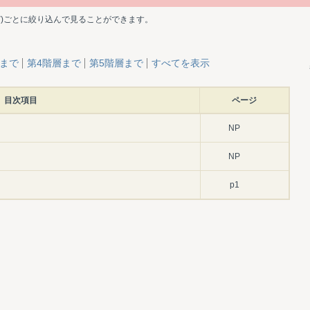
ど)ごとに絞り込んで見ることができます。
層まで
第4階層まで
第5階層まで
すべてを表示
目次項目
ページ
NP
NP
p1