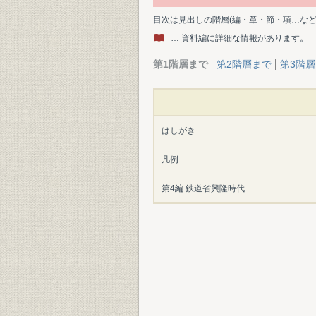
目次は見出しの階層(編・章・節・項…な
… 資料編に詳細な情報があります。
第1階層まで
第2階層まで
第3階
はしがき
凡例
第4編 鉄道省興隆時代