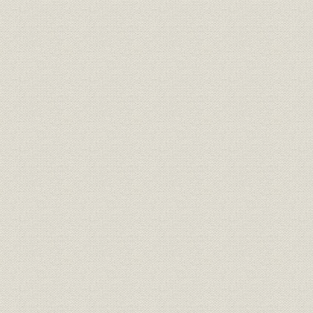
第3 建設規程の制定
1 大正10年制定の国有鉄道建設規程
2 昭和2年の改正
3 昭和4年制定の規程
4 簡易線建設規程の制定
5 昭和7年9月以降の改正
第3節 線路増設
第1 東京周辺の線路増設
東海道線
中央線