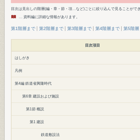
目次は見出しの階層(編・章・節・項…など)ごとに絞り込んで見ることがで
… 資料編に詳細な情報があります。
第1階層まで
第2階層まで
第3階層まで
第4階層まで
第5階層
目次項目
はしがき
凡例
第4編 鉄道省興隆時代
第6章 建設および施設
第1節 概説
第1 建設
鉄道敷設法