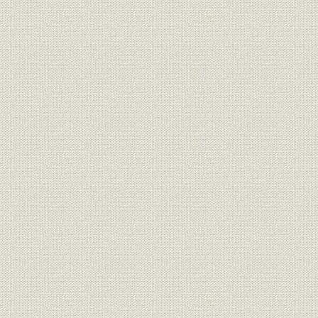
総武線
東北線
山手線
第2 山陽本線の線路増設
第3 主要線の線路増設
東北本線
常磐線
高崎線
信越線
北陸本線
関西本線