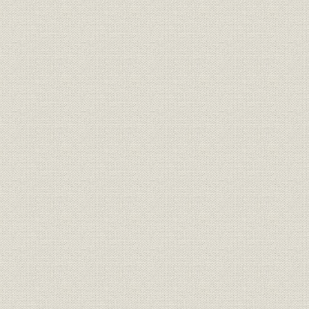
(2) 日豊北線の建設工事
(3) 日豊南線の建設工事
(4) 佐賀線の建設工事
工事の概況
筑後川および花宗川可動橋
筑後川橋梁可動装置
花宗川橋梁可動装置
(5) 関門隧道
関門隧道着工までの経緯
関門隧道技術委員会
決定路線