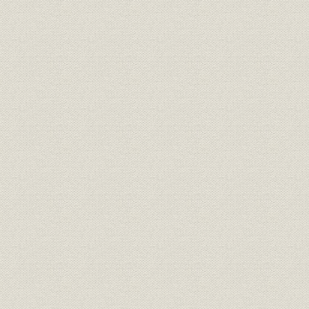
清水隧道
ループ線工事
(3) 熱海線の建設工事
線路選定
線路の情勢
工事の概況
丹那隧道
4 中部地方
(1) 概要
(2) 高山線の建設工事
(3) 飛越線の建設工事