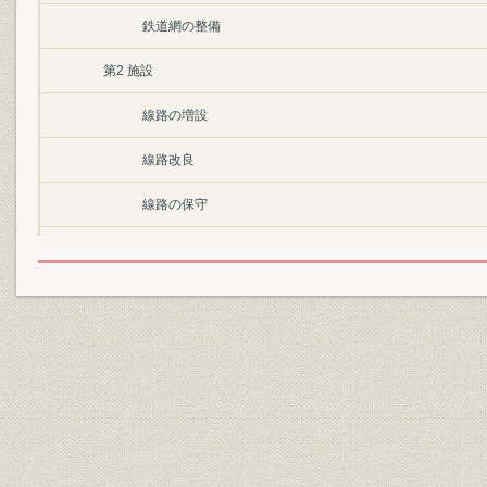
鉄道網の整備
第2 施設
線路の増設
線路改良
線路の保守
停車場改良
建築
第2節 建設
第1 鉄道敷設予定線
1 鉄道敷設法の公布
2 鉄道敷設法の改正