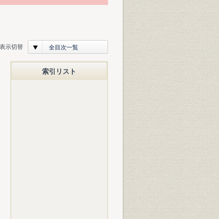
表示切替
全目次一覧
索引リスト