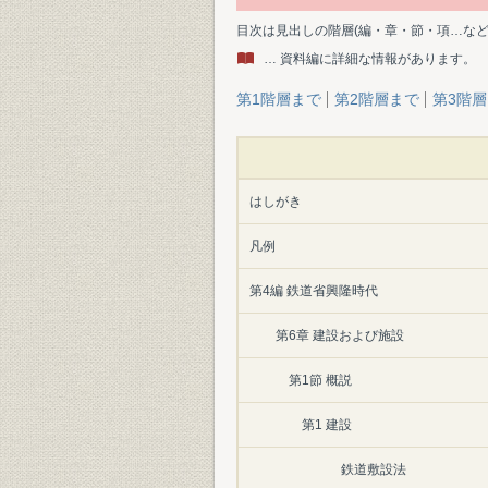
目次は見出しの階層(編・章・節・項…な
… 資料編に詳細な情報があります。
第1階層まで
第2階層まで
第3階
はしがき
凡例
第4編 鉄道省興隆時代
第6章 建設および施設
第1節 概説
第1 建設
鉄道敷設法