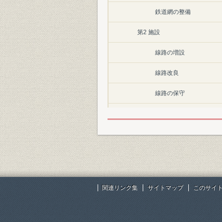
鉄道網の整備
第2 施設
線路の増設
線路改良
線路の保守
停車場改良
建築
第2節 建設
第1 鉄道敷設予定線
関連リンク集
サイトマップ
このサイ
1 鉄道敷設法の公布
2 鉄道敷設法の改正