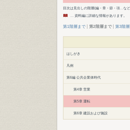
目次は見出しの階層(編・章・節・項…な
… 資料編に詳細な情報があります。
第1階層まで
第2階層まで
第3階
はしがき
凡例
第6編 公共企業体時代
第4章 営業
第5章 運転
第6章 建設および施設