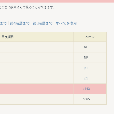
ど)ごとに絞り込んで見ることができます。
層まで
第4階層まで
第5階層まで
すべてを表示
目次項目
ページ
NP
NP
p1
p1
p443
p665