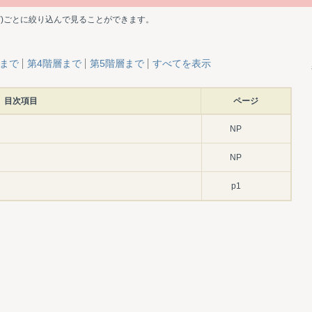
ど)ごとに絞り込んで見ることができます。
層まで
第4階層まで
第5階層まで
すべてを表示
目次項目
ページ
NP
NP
p1