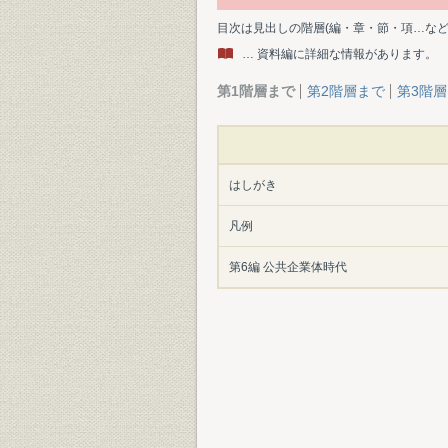
目次は見出しの階層(編・章・節・項…な
… 資料編に詳細な情報があります。
第1階層まで
第2階層まで
第3階
はしがき
凡例
第6編 公共企業体時代