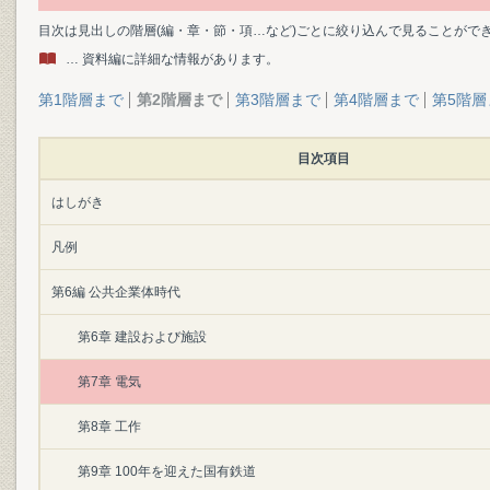
目次は見出しの階層(編・章・節・項…など)ごとに絞り込んで見ることがで
… 資料編に詳細な情報があります。
第1階層まで
第2階層まで
第3階層まで
第4階層まで
第5階層
目次項目
はしがき
凡例
第6編 公共企業体時代
第6章 建設および施設
第7章 電気
第8章 工作
第9章 100年を迎えた国有鉄道