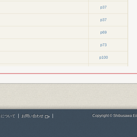
p37
p37
p69
p73
p100
策
p116
p125
p205
p207
Copyright © Shibusawa Eii
トについて
お問い合わせ
p213
p213