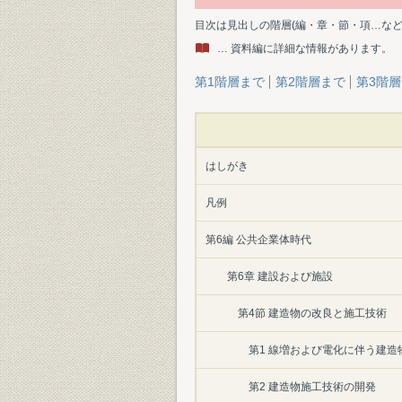
目次は見出しの階層(編・章・節・項…な
… 資料編に詳細な情報があります。
第1階層まで
第2階層まで
第3階
はしがき
凡例
第6編 公共企業体時代
第6章 建設および施設
第4節 建造物の改良と施工技術
第1 線増および電化に伴う建造
第2 建造物施工技術の開発