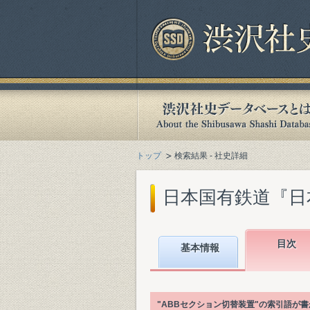
トップ
検索結果 - 社史詳細
日本国有鉄道『日本国
目次
基本情報
"ABBセクション切替装置"の索引語が