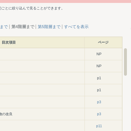
ど)ごとに絞り込んで見ることができます。
層まで
第4階層まで
第5階層まで
すべてを表示
目次項目
ページ
NP
NP
p1
p1
p3
物の改良
p3
p11