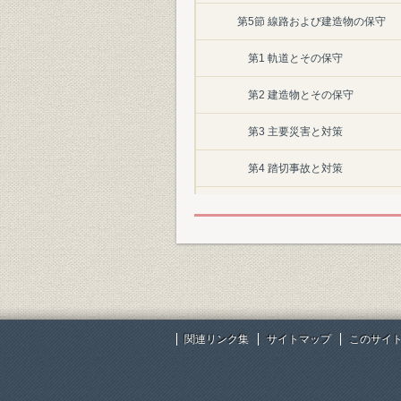
第5節 線路および建造物の保守
第1 軌道とその保守
第2 建造物とその保守
第3 主要災害と対策
第4 踏切事故と対策
第5 新幹線の保守と騒音公害対
第6節 建築
第7章 電気
第1節 電気技術進展の概要
関連リンク集
サイトマップ
このサイ
第2節 電化
第1 電化計画と電化の進展