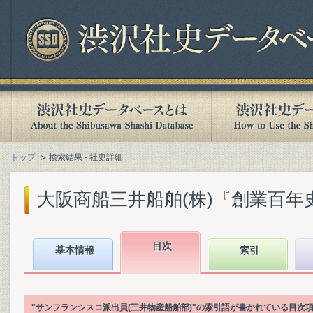
トップ
検索結果 - 社史詳細
大阪商船三井船舶(株)『創業百年史. [
目次
基本情報
索引
"サンフランシスコ派出員(三井物産船舶部)"の索引語が書かれている目次