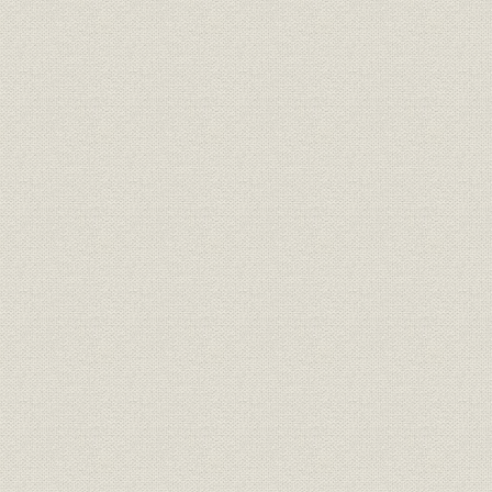
3. 業績の好転とその限界
第3節 三井船舶の積極政策
1. 経営方針と組織機構
2. 積極策の推進
3. 業績の不安定性と資金調達
第9章 長期海運不況と海運集約
第1節 高度経済成長下の海運不況
第2節 海運不況下の大阪商船
1. 経営合理化の戦略と機構改革
2. 定期航路拡充の限界と不定期部門の強化
3. 業績の低迷と整備計画の展開