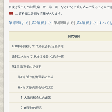
目次は見出しの階層(編・章・節・項…など)ごとに絞り込んで見ることがで
… 資料編に詳細な情報があります。
第1階層まで
第2階層まで
第3階層まで
第4階層まで
すべて
目次項目
100年を回顧して 取締役会長 近藤鎮雄
発刊にあたって 取締役社長 相浦紀一郎
第1章 海運業の揺籃期
第1節 近代的海運業の生成
第2節 大阪商船会社の設立
1. 大阪商船会社の創業
2. 創業時の経営