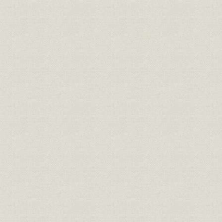
3. 業績の推移
第7章 占領下の海運業
第1節 占領政策と海運管理
第2節 占領政策と大阪商船・三井船舶
第3節 海運管理下の大阪商船・三井船舶
第8章 海運業の復興
第1節 激動の海運復興
第2節 大阪商船の国際海運界復帰
1. 経営方針と組織機構
2. 国際海運界への復帰