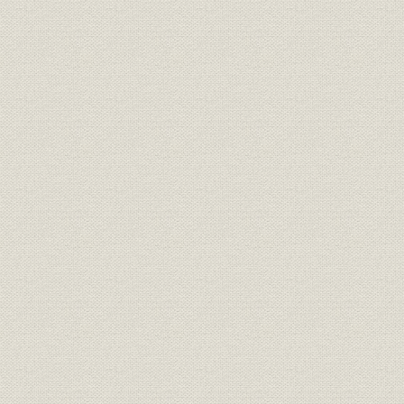
2. 経営活動の自立化
3. 業績の推移
第5章 日本海運業の躍進
第1節 日中戦争と海運
第2節 大阪商船の躍進
1. 経営方針と経営組織
2. 航路の再編成
3. 業績の推移
第3節 三井物産船舶部の飛躍
1. 経営方針と経営組織
2. 経営活動の拡大