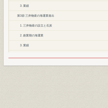
3. 業績
第3節 三井物産の海運業進出
1. 三井物産の設立と石炭
2. 創業期の海運業
3. 業績
第2章 海運市場の拡大
第1節 日清・日露戦争と海運業
第2節 大阪商船の発展
1. 経営の近代化
2. 戦争と航路の拡充
3. 業績