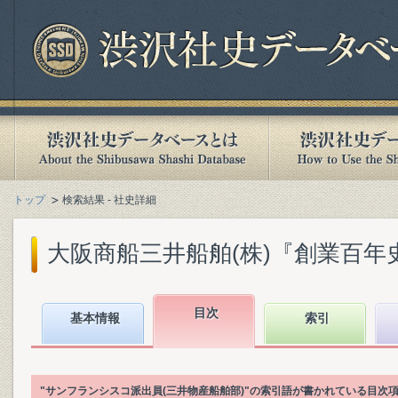
トップ
検索結果 - 社史詳細
大阪商船三井船舶(株)『創業百年史. [
目次
基本情報
索引
"サンフランシスコ派出員(三井物産船舶部)"の索引語が書かれている目次