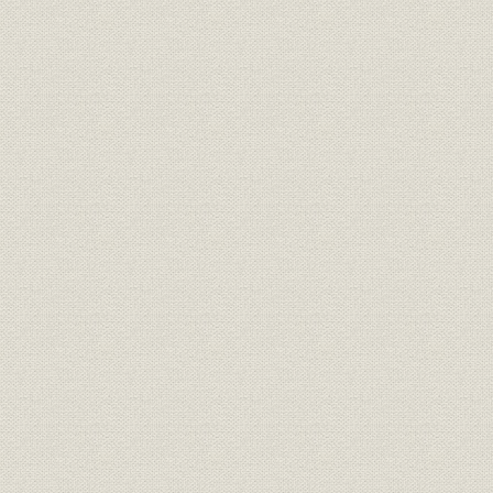
3. 業績の推移
第6章 戦時統制下の海運
第1節 日本商船隊の崩壊
第2節 船舶運営会の活動
第3節 戦時下の大阪商船
1. 戦時下の経営方針と組織
2. 戦時下の経営活動
3. 業績の推移
第4節 三井船舶株式会社の独立
1. 三井船舶株式会社の設立と経過
2. 戦時下の経営活動