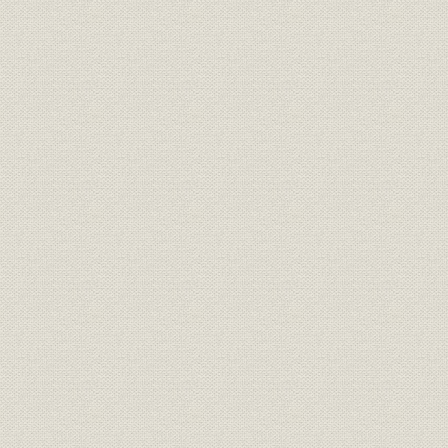
1. 第1次世界大戦と三井物産
2. 海運業の飛躍的拡大
3. 業績
第4章 慢性不況下の海運
第1節 海運不況
第2節 大阪商船の積極策
1. 合理化と郵商協調
2. 不況期における積極策
3. 業績
第3節 三井物産船舶部のコモンキャリヤー化
1. 経営方針と経営組織