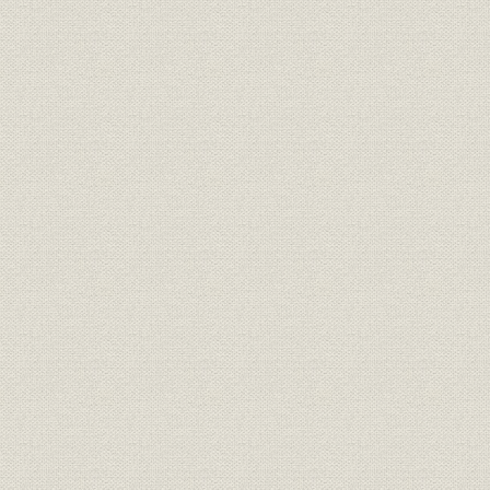
第3節 三井物産船舶部の設立
1. 三井物産の発展と船舶部
2. 海運業の展開
3. 業績
第3章 第1次大戦期における飛躍
第1節 大戦ブームと日本海運
第2節 大阪商船の遠洋航路伸張
1. 第1次世界大戦と大阪商船
2. 海外航路の飛躍
3. 業績
第3節 三井物産船舶部の拡充