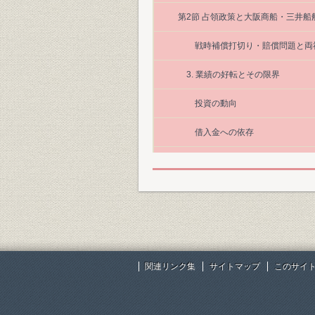
第2節 占領政策と大阪商船・三井船
戦時補償打切り・賠償問題と両
3. 業績の好転とその限界
投資の動向
借入金への依存
損益の構造
欧州同盟への加入
損益の推移
海運集約化へ
関連リンク集
サイトマップ
このサイ
第4節 大阪商船と三井船舶の合併
海運企業の再建整備