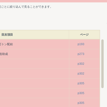
ど)ごとに絞り込んで見ることができます。
目次項目
ページ
万トン配給
p193
造助成
p273
p302
p302
p305
p305
p305