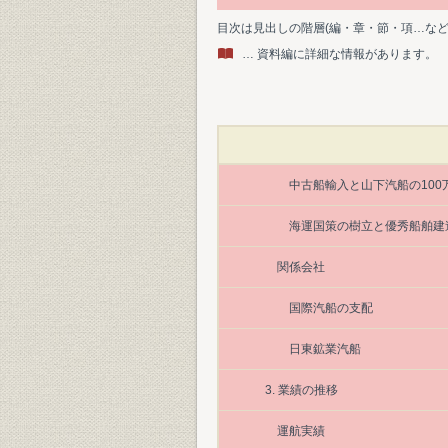
目次は見出しの階層(編・章・節・項…な
… 資料編に詳細な情報があります。
中古船輸入と山下汽船の100
海運国策の樹立と優秀船舶建
関係会社
国際汽船の支配
日東鉱業汽船
3. 業績の推移
運航実績