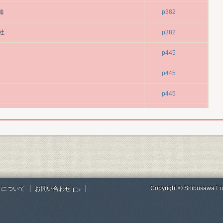
舶
p382
社
p382
p445
p445
p445
p447
p459
p472
p490
Copyright © Shibusawa Eii
トについて
お問い合わせ
p545
p545