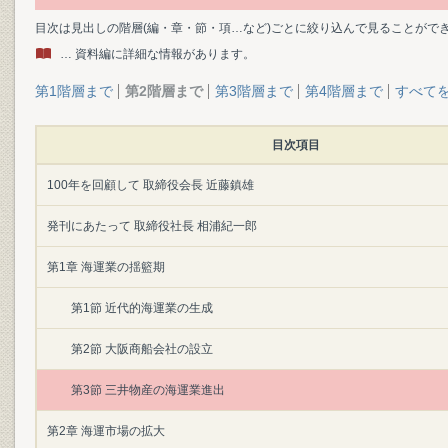
目次は見出しの階層(編・章・節・項…など)ごとに絞り込んで見ることがで
… 資料編に詳細な情報があります。
第1階層まで
第2階層まで
第3階層まで
第4階層まで
すべて
目次項目
100年を回顧して 取締役会長 近藤鎮雄
発刊にあたって 取締役社長 相浦紀一郎
第1章 海運業の揺籃期
第1節 近代的海運業の生成
第2節 大阪商船会社の設立
第3節 三井物産の海運業進出
第2章 海運市場の拡大