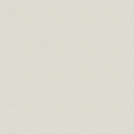
第5章 日本海運業の躍進
第1節 日中戦争と海運
第2節 大阪商船の躍進
第3節 三井物産船舶部の飛躍
第6章 戦時統制下の海運
第1節 日本商船隊の崩壊
第2節 船舶運営会の活動
第3節 戦時下の大阪商船
第4節 三井船舶株式会社の独立
第7章 占領下の海運業
第1節 占領政策と海運管理