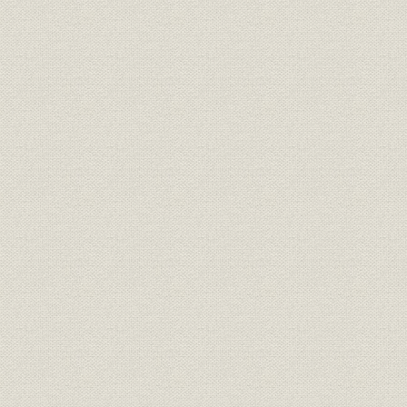
第12章 激変する環境への対応―低成長経済のなかでの経営
第1節 石油危機による環境の変化
第2節 低成長経済下の経営方針と経営組織
第3節 低成長経済下の経営
第4節 環境の変化に対応する非営業部門
第5節 財務活動の国際化と業績
現状と展望
航路図
索引
船名索引
人名・事項索引