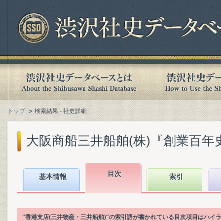
トップ
検索結果 - 社史詳細
大阪商船三井船舶(株)『創業百年史. [
目次
基本情報
索引
"香港支店(三井物産・三井船舶)"の索引語が書かれている目次項目はハイ