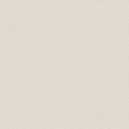
第2節 占領政策と大阪商船・三井船舶
第3節 海運管理下の大阪商船・三井船舶
第8章 海運業の復興
第1節 激動の海運復興
第2節 大阪商船の国際海運界復帰
第3節 三井船舶の積極政策
第9章 長期海運不況と海運集約
第1節 高度経済成長下の海運不況
第2節 海運不況下の大阪商船
第3節 三井船舶における合理化の推進
第4節 大阪商船と三井船舶の合併