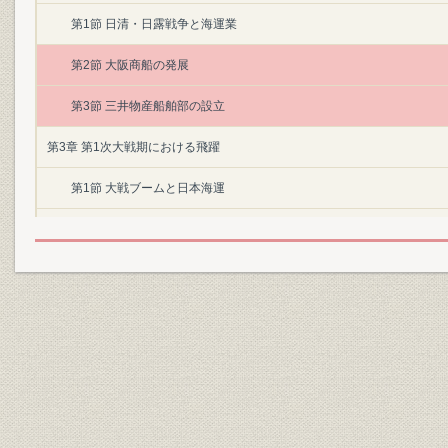
第1節 日清・日露戦争と海運業
第2節 大阪商船の発展
第3節 三井物産船舶部の設立
第3章 第1次大戦期における飛躍
第1節 大戦ブームと日本海運
第2節 大阪商船の遠洋航路伸張
第3節 三井物産船舶部の拡充
第4章 慢性不況下の海運
第1節 海運不況
第2節 大阪商船の積極策
第3節 三井物産船舶部のコモンキャリヤー化