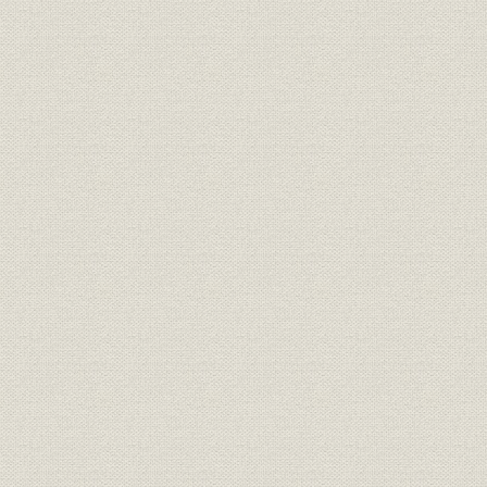
第10章 大阪商船三井船舶の設立
第1節 集約下の日本海運とその環境
第2節 経営方針と役員
第3節 合併に伴う調整と発展への足固め
第4節 業績―復配までの足どり
第11章 成長の時期―コンテナ体制の整備と経営の多角化
第1節 環境
第2節 成長を目指す経営方針と経営組織
第3節 コンテナ化の展開と専用船の拡充
第4節 企業成長を支えた非営業部門
第5節 資金調達と業務