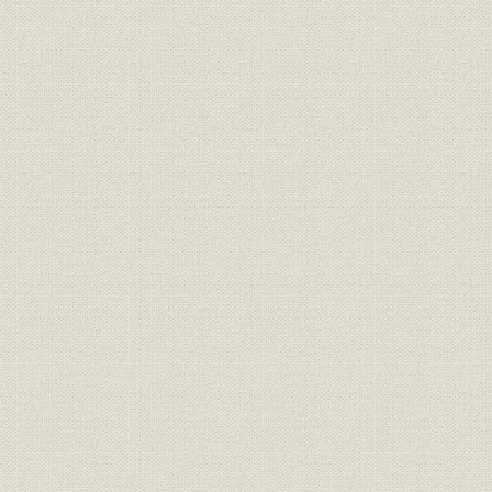
スタジオも最新式で
II. 不安と熱気の草創期 1951年(昭26)~1955年(昭30)
1. ABC本放送スタート
試験放送を開始
連続徹夜で本放送へ
前夜祭もうわの空
開局第一声
初日から事故続出
2. “報道のABC”目指して
失敗に学びながら
“音入りニュース”とデンスケ