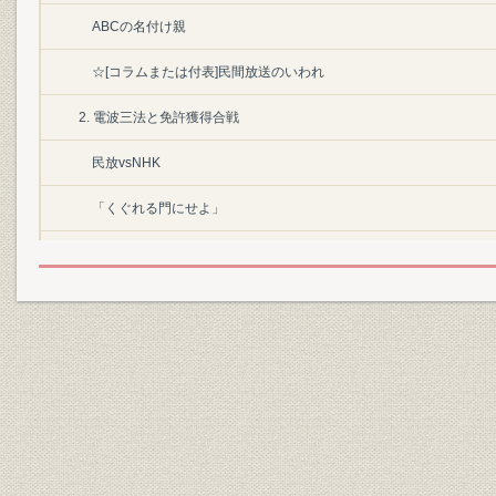
ABCの名付け親
☆[コラムまたは付表]民間放送のいわれ
2. 電波三法と免許獲得合戦
民放vsNHK
「くぐれる門にせよ」
三法の成立と申請ラッシュ
朝日と毎日のせめぎあい
3. 朝日対毎日
わずか半月で会社づくり
聴聞会“大阪春の陣”
民放16社に初の予備免許