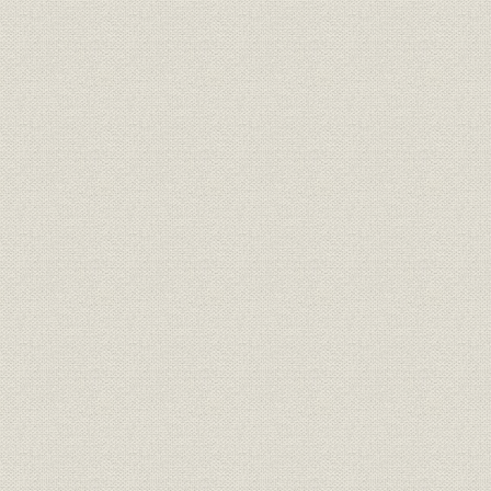
☆[コラムまたは付表]ゼロひとつ落として大騒動
5. 躍進するABC
組織強化と東京支社の移転
飯島体制の発足と黒字達成
4局組織に
6. テレビ時代の幕開け
正力構想の波紋
なぜかNTVだけに
朝毎共同作戦
設立準備の苦労