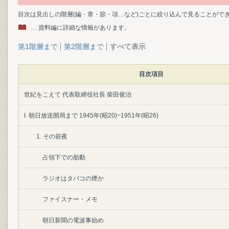
目次は見出しの階層(編・章・節・項…など)ごとに絞り込んで見ることがで
… 資料編に詳細な情報があります。
第1階層まで
第2階層まで
すべて表示
目次項目
世紀をこえて 代表取締役社長 柴田俊治
I. 朝日放送開局まで 1945年(昭20)~1951年(昭26)
1. その前夜
占領下での胎動
ラジオはタバコの煙か
ファイスナー・メモ
朝日新聞の電波事始め