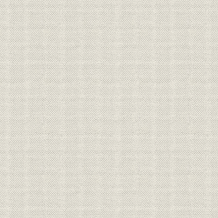
肩身の狭いニュース取材
広がるネットワーク
舞鶴大報道合戦
☆[コラムまたは付表]トチリ大全集
3. アイデア勝負の番組つくり
新機軸のプロ野球解説
夏の甲子園事始め
天竜三郎の登場
ヒット曲の宝庫『ホームソング』誕生
クイズ、ドラマにも新境地
“お笑いのABC”へ