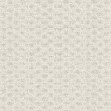
専属契約制
公開録音の全盛
ラジオホールの盛況
☆[コラムまたは付表]『パンドラタイム』のテープ騒動
☆[コラムまたは付表]東西にオーケストラ
4. ラジオ初期の広告
最初の頃のCMつくり
電車ダイヤ式の放送進行表
浸透しはじめた広告効果
5秒ミニスポットの発想
いち早く調査活動も