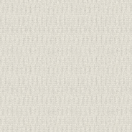
待ちかねた予備免許
はじめて知ったテレビの威力
III. OTV時代 1955年(昭30)~1959年(昭34)
1. OTV開局に向けて
ようやく一人前の扱い
朝毎の協調路線
赤、黒、黄の新社屋
平均年齢25.6歳
初のOTV組織
フリーネットに踏み切る
街頭テレビ作戦