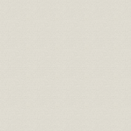
4. 手探りの開局準備
骨はひろうてやる
個性あふれる素人集団
アナウンサー1期生
☆[コラムまたは付表]テーマ音楽をNHKで録音
5. ABCらしさの工夫
ニュースは10分早く
開局プログラムを発表
苦心した放送料金
奮闘する営業マン
堺送信所も完成