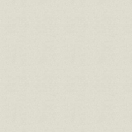
スタジオも最新式で
II. 不安と熱気の草創期 1951年(昭26)~1955年(昭30)
1. ABC本放送スタート
試験放送を開始
連続徹夜で本放送へ
前夜祭もうわの空
開局第一声
初日から事故続出
2. “報道のABC”目指して
失敗に学びながら
“音入りニュース”とデンスケ