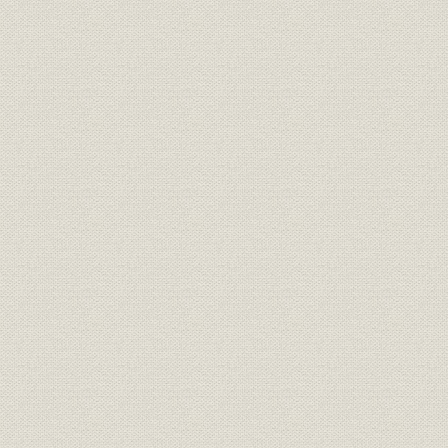
待ちかねた予備免許
はじめて知ったテレビの威力
III. OTV時代 1955年(昭30)~1959年(昭34)
1. OTV開局に向けて
ようやく一人前の扱い
朝毎の協調路線
赤、黒、黄の新社屋
平均年齢25.6歳
初のOTV組織
フリーネットに踏み切る
街頭テレビ作戦