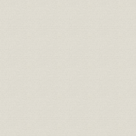
専属契約制
公開録音の全盛
ラジオホールの盛況
☆[コラムまたは付表]『パンドラタイム』のテープ騒動
☆[コラムまたは付表]東西にオーケストラ
4. ラジオ初期の広告
最初の頃のCMつくり
電車ダイヤ式の放送進行表
浸透しはじめた広告効果
5秒ミニスポットの発想
いち早く調査活動も