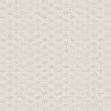
4. 手探りの開局準備
骨はひろうてやる
個性あふれる素人集団
アナウンサー1期生
☆[コラムまたは付表]テーマ音楽をNHKで録音
5. ABCらしさの工夫
ニュースは10分早く
開局プログラムを発表
苦心した放送料金
奮闘する営業マン
堺送信所も完成