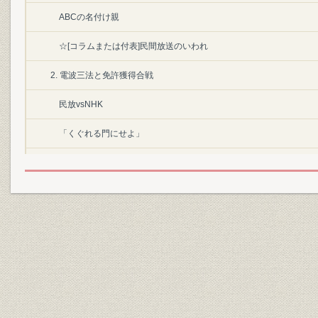
ABCの名付け親
☆[コラムまたは付表]民間放送のいわれ
2. 電波三法と免許獲得合戦
民放vsNHK
「くぐれる門にせよ」
三法の成立と申請ラッシュ
朝日と毎日のせめぎあい
3. 朝日対毎日
わずか半月で会社づくり
聴聞会“大阪春の陣”
民放16社に初の予備免許