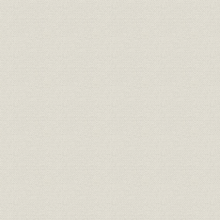
☆[コラムまたは付表]ゼロひとつ落として大騒動
5. 躍進するABC
組織強化と東京支社の移転
飯島体制の発足と黒字達成
4局組織に
6. テレビ時代の幕開け
正力構想の波紋
なぜかNTVだけに
朝毎共同作戦
設立準備の苦労