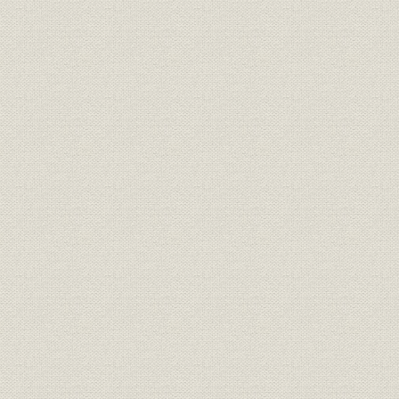
肩身の狭いニュース取材
広がるネットワーク
舞鶴大報道合戦
☆[コラムまたは付表]トチリ大全集
3. アイデア勝負の番組つくり
新機軸のプロ野球解説
夏の甲子園事始め
天竜三郎の登場
ヒット曲の宝庫『ホームソング』誕生
クイズ、ドラマにも新境地
“お笑いのABC”へ