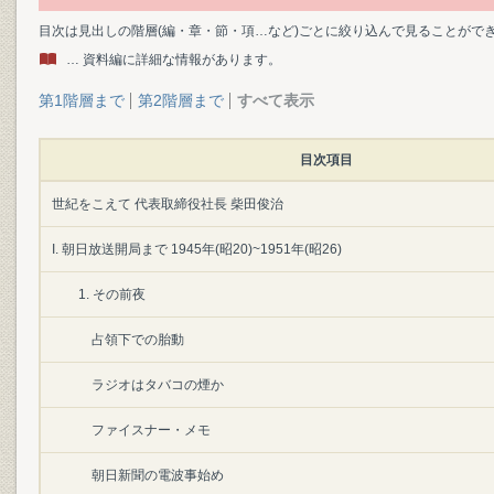
目次は見出しの階層(編・章・節・項…など)ごとに絞り込んで見ることがで
… 資料編に詳細な情報があります。
第1階層まで
第2階層まで
すべて表示
目次項目
世紀をこえて 代表取締役社長 柴田俊治
I. 朝日放送開局まで 1945年(昭20)~1951年(昭26)
1. その前夜
占領下での胎動
ラジオはタバコの煙か
ファイスナー・メモ
朝日新聞の電波事始め