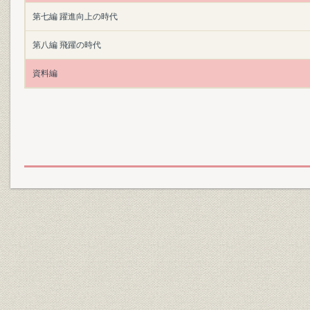
第七編 躍進向上の時代
第八編 飛躍の時代
資料編