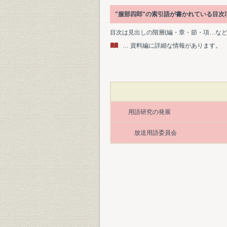
"服部四郎"の索引語が書かれている目
目次は見出しの階層(編・章・節・項…な
… 資料編に詳細な情報があります。
用語研究の発展
放送用語委員会