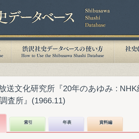
送文化研究所『20年のあゆみ : NH
所』(1966.11)
索引
年表
資料編