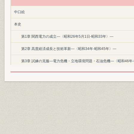
中口絵
本史
第1章 関西電力の成立―〈昭和26年5月1日‐昭和33年〉―
第2章 高度経済成長と技術革新―〈昭和34年‐昭和45年〉―
第3章 試練の克服―電力危機・立地環境問題・石油危機―〈昭和46年‐
第4章 高品質経営の追求―〈昭和55年‐平成2年〉―
第5章 電力改革と新たな競争―〈平成3年‐平成13年〉―
第6章 21世紀の関西電力
後口絵
資料