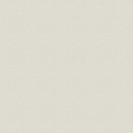
契約種別別販売電力量の推移
当社管内家庭用小型機器普及率の推移
お客さま一軒当たり停電状況の推移
従業員数の推移
設備の概要
基幹送電系統の変遷
設備の推移
発受電の推移
主要無線系統図
主要光ファイバー系統図
関西電力組織図