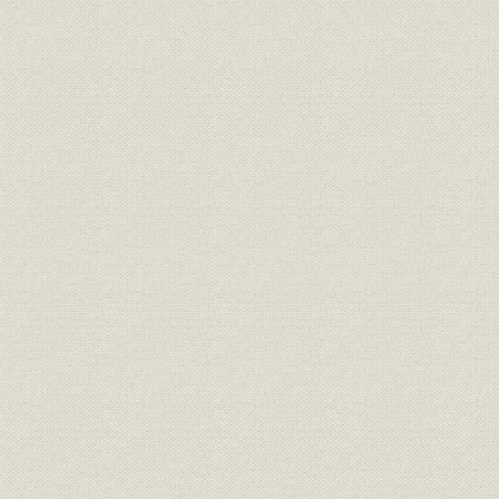
人名索引
図・表索引
写真索引
主要参考文献
執筆者
編集後記