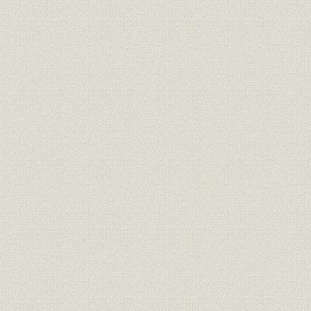
会社の概要
関西電力株式会社定款
役員の変遷
経営方針の変遷
資本金・発行済株式数の推移
大株主所有株式数(上位10名)
資産の推移
負債・資本の推移
収益・費用の推移
契約種別別契約口数の推移
契約kW数(電力)の推移