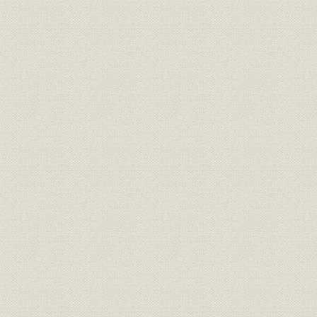
組織および事業所等の変遷
機構の変遷
主要事業所の所在地一覧
PR館一覧
グループ会社の概要
関西電力ゆかりの神社・石碑など
社歌「呼ぼうよ 雲を」
関西地方電気事業統合系譜図
年表
事項索引
企業名索引