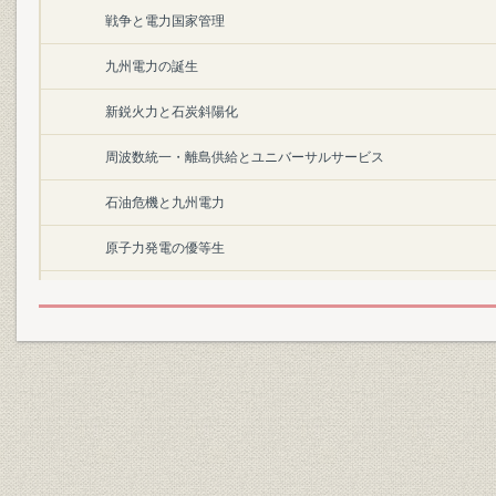
戦争と電力国家管理
九州電力の誕生
新鋭火力と石炭斜陽化
周波数統一・離島供給とユニバーサルサービス
石油危機と九州電力
原子力発電の優等生
電力自由化と九州電力
九州地方電気事業の特徴
第1章 九州における電気事業の生成 1887~1904
第1節 電気事業の開始と九州
1 電気の利用と電気事業