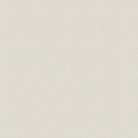
第3節 大規模自家用発電の開始
1 九州の自家用発電
2 三井鉱山
三池炭鉱
田川炭鉱
3 三菱合資
三菱と九州
長崎造船所
槙峰鉱山
炭鉱における電灯利用
第2章 市場拡大と合従連衡 1905~1913