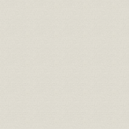
工業電化の進展
発電力の構成
電気事業者の構成
自家用発電の拡大
4 電力行政の展開
電気事業取締規則から電気事業法へ
全国発電水力調査
報賞契約と九州
第2節 九州における水力開発計画
1 九州電気の成立
牟田万次郎の水力発電計画