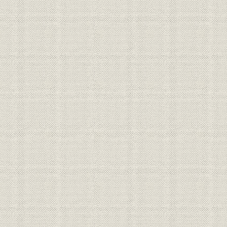
創業の経緯
開業
事業展開と経営状況
4 鹿児島電気
創業の経緯
開業
事業展開と経営状況
5 日田水電
創業の経緯
開業
経営動向と久留米送電計画