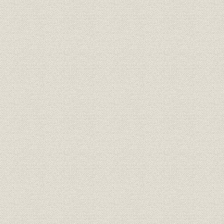
電灯の発明
日本における電気事業の開始
電気利用の広がり
2 九州における電気利用の開始
長崎紡績所と長崎電灯
鹿児島紡績所と磯島津邸
3 熊本電灯の創業
創業の経緯
開業
創立期の経営状況
発電所移転の難航と汽缶破裂事故