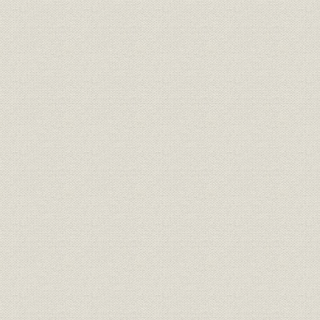
第1節 技術革新と市場拡大
1 日露戦争後の日本経済
日露戦争後の企業勃興
重化学工業化と九州
2 電気利用の広がりと技術革新
電気事業の拡大
長距離高圧送電技術の発達
金属線電球の登場
電気料金の低下
3 九州の電気事業
ブームの波及と電灯需要