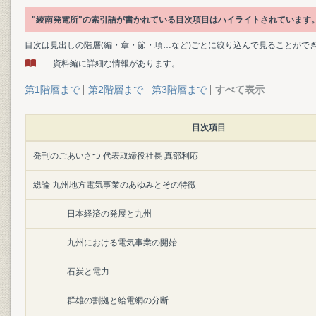
"綾南発電所"の索引語が書かれている目次項目はハイライトされています
目次は見出しの階層(編・章・節・項…など)ごとに絞り込んで見ることがで
… 資料編に詳細な情報があります。
第1階層まで
第2階層まで
第3階層まで
すべて表示
目次項目
発刊のごあいさつ 代表取締役社長 真部利応
総論 九州地方電気事業のあゆみとその特徴
日本経済の発展と九州
九州における電気事業の開始
石炭と電力
群雄の割拠と給電網の分断