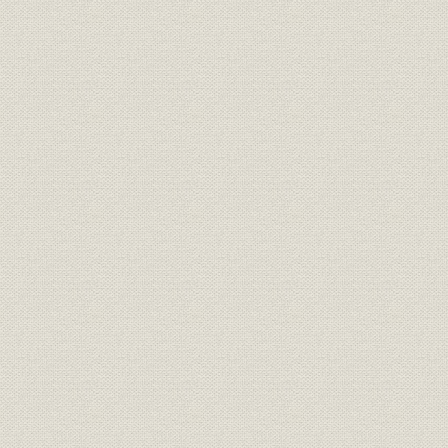
会社の解散
第2節 九州における電気事業の形成
1 日清戦争後の電灯会社設立ブーム
日清戦争後の企業勃興
電気事業の発展と九州
先発企業の直接投資
電気事業者の営業状況
2 長崎電灯
開業
事業展開と経営状況
3 博多電灯