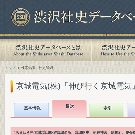
トップ
検索結果 - 社史詳細
京城電気(株)『伸び行く京城電気』(2
目次
基本情報
索引
"あまねき光 京城(京城駅)//京城名所、京城略史、朝鮮神宮、総督府、