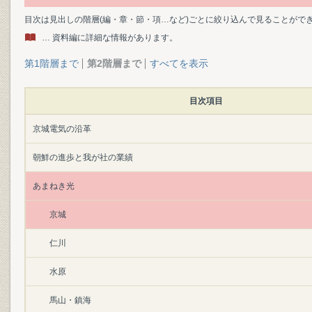
目次は見出しの階層(編・章・節・項…など)ごとに絞り込んで見ることがで
… 資料編に詳細な情報があります。
第1階層まで
第2階層まで
すべてを表示
目次項目
京城電気の沿革
朝鮮の進歩と我が社の業績
あまねき光
京城
仁川
水原
馬山・鎮海