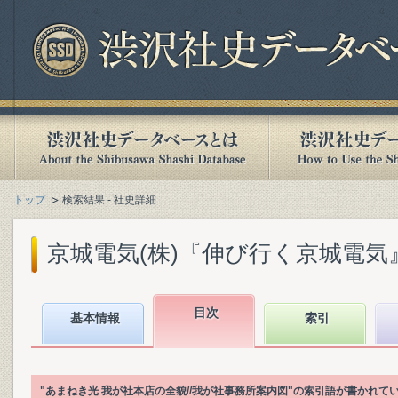
トップ
検索結果 - 社史詳細
京城電気(株)『伸び行く京城電気』(2
目次
基本情報
索引
"あまねき光 我が社本店の全貌//我が社事務所案内図"の索引語が書かれ