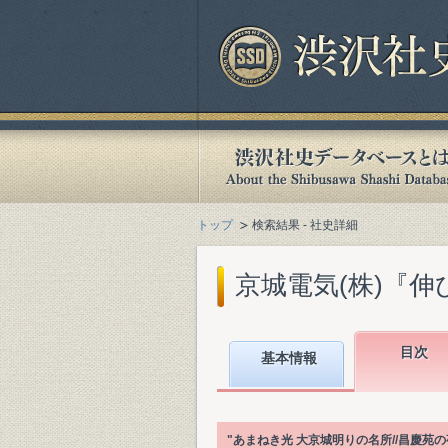
トップ
検索結果 - 社史詳細
京城電気(株)『伸び
目次
基本情報
"あまねき光 大京城明りの名所//昌慶