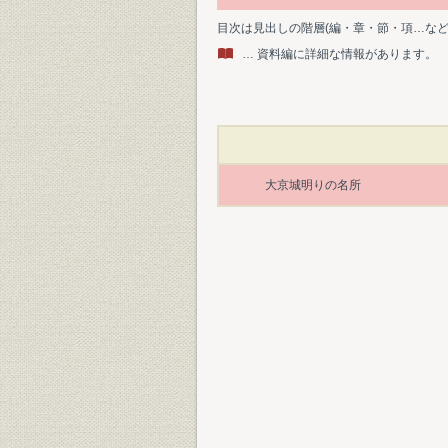
目次は見出しの階層(編・章・節・項…な
… 資料編に詳細な情報があります。
大京城明りの名所