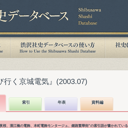
行く京城電気』(2003.07)
索引
年表
資料編
苑の夜桜、漢江橋の電飾、本町電飾モンタージュ、鍾路繁華街"の索引語が書かれてい