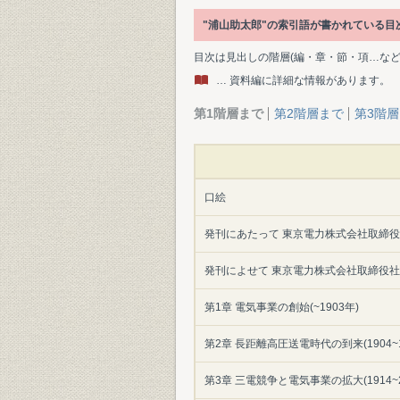
"浦山助太郎"の索引語が書かれている
目次は見出しの階層(編・章・節・項…な
… 資料編に詳細な情報があります。
第1階層まで
第2階層まで
第3階
口絵
発刊にあたって 東京電力株式会社取締役
発刊によせて 東京電力株式会社取締役社
第1章 電気事業の創始(~1903年)
第2章 長距離高圧送電時代の到来(1904~1
第3章 三電競争と電気事業の拡大(1914~2