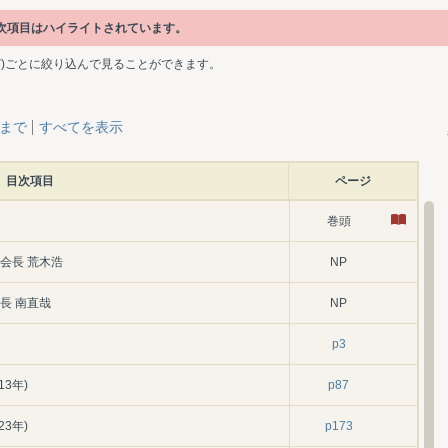
目次項目はハイライトされています。
ど)ごとに絞り込んで見ることができます。
層まで
すべてを表示
目次項目
ページ
巻頭
会長 荒木浩
NP
長 南直哉
NP
p3
3年)
p87
3年)
p173