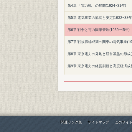
第4章 「電力戦」の展開(1924~31年)
第5章 電気事業の協調と安定(1932~38年
第6章 戦争と電力国家管理(1939~45年)
第7章 戦後再編成期の関東の電気事業(194
第8章 東京電力の発足と経営基盤の形成(19
第9章 東京電力の経営刷新と高度経済成長へ
第10章 経営環境の激変と東京電力の危機対応
第11章 21世紀へ向かう東京電力(1986~2
索引
主要参考文献
関連リンク集
サイトマップ
このサイ
編纂を終えて