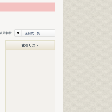
表示切替
全目次一覧
索引リスト