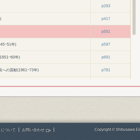
p293
)
p417
p501
5~51年)
p597
51~60年)
p691
の貢献(1961~73年)
p781
(1974~85年)
p879
000年)
p961
p1031
p1046
Copyright © Shibusawa Eii
トについて
お問い合わせ
p1057