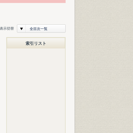
表示切替
全目次一覧
索引リスト