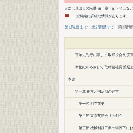
目次は見出しの階層(編・章・節・項…な
… 資料編に詳細な情報があります。
第1階層まで
第2階層まで
第3階
百年史刊行に際して 取締役会長 安
新世紀をめざして 取締役社長 渡辺
本史
第一章 創立と明治期の経営
第一節 創立前史
第二節 東京瓦斯会社の創立
第三節 機械制軽工業の勃興下に