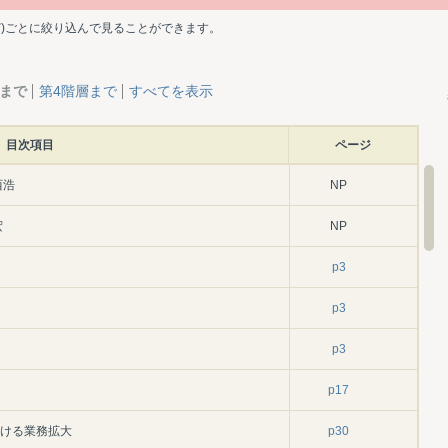
ど)ごとに絞り込んで見ることができます。
層まで
第4階層まで
すべてを表示
目次項目
ページ
西浩
NP
宏
NP
p3
p3
p3
p17
おける業務拡大
p30