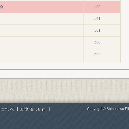
競合
p39
p61
p61
p80
p95
p95
p109
p145
p145
Copyright © Shibusawa Eii
トについて
お問い合わせ
p167
p201