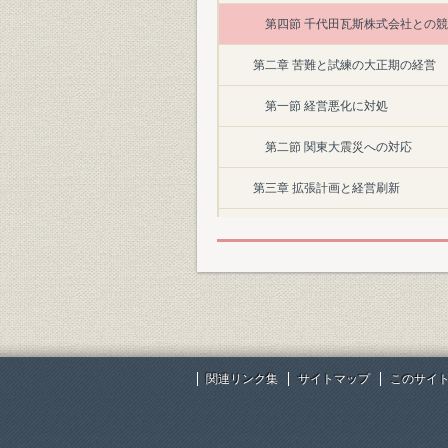
第四節 千代田瓦斯株式会社との
第二章 苦難と試練の大正期の経営
第一節 経営悪化に対処
第二節 関東大震災への対応
第三章 拡張計画と経営刷新
第一節 東京郡部の発展と拡張計画
第二節 業績回復への諸施策
第四章 戦時統制経済下の経営
第一節 日華事変前後の動静
関連リンク集
サイトマップ
このサイ
第二節 太平洋戦争時代のガス事業
第五章 戦後復興への軌道