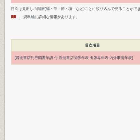
目次は見出しの階層(編・章・節・項…など)ごとに絞り込んで見ることがで
… 資料編に詳細な情報があります。
目次項目
[岩波書店刊行図書年譜 付 岩波書店関係年表 出版界年表 内外事情年表]