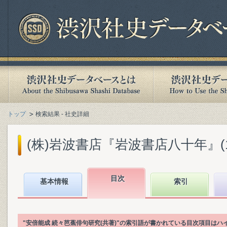
トップ
検索結果 - 社史詳細
(株)岩波書店『岩波書店八十年』(199
目次
基本情報
索引
"安倍能成 続々芭蕉俳句研究(共著)"の索引語が書かれている目次項目は