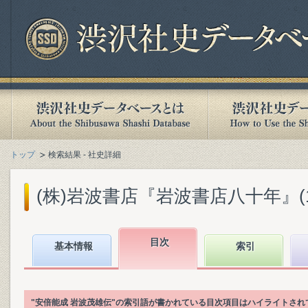
トップ
検索結果 - 社史詳細
(株)岩波書店『岩波書店八十年』(199
目次
基本情報
索引
"安倍能成 岩波茂雄伝"の索引語が書かれている目次項目はハイライトされ