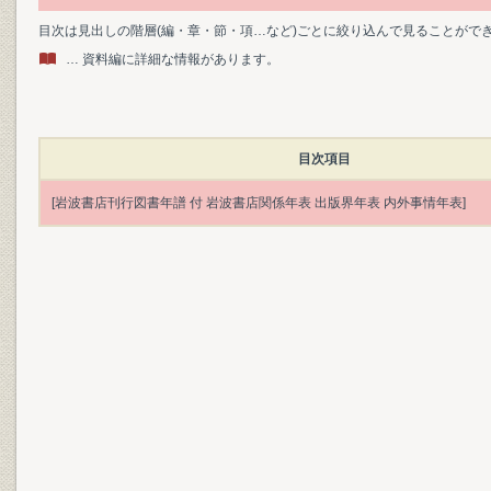
目次は見出しの階層(編・章・節・項…など)ごとに絞り込んで見ることがで
… 資料編に詳細な情報があります。
目次項目
[岩波書店刊行図書年譜 付 岩波書店関係年表 出版界年表 内外事情年表]