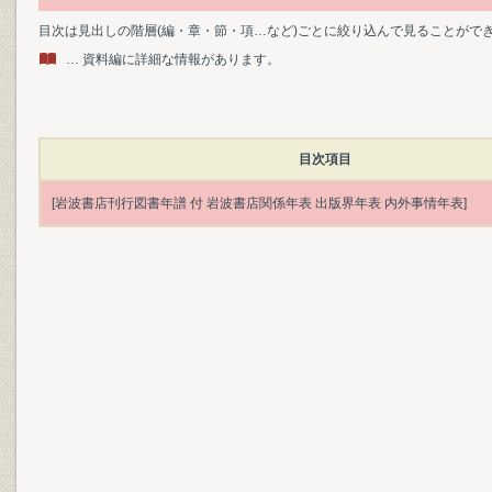
目次は見出しの階層(編・章・節・項…など)ごとに絞り込んで見ることがで
… 資料編に詳細な情報があります。
目次項目
[岩波書店刊行図書年譜 付 岩波書店関係年表 出版界年表 内外事情年表]