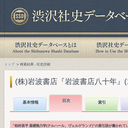
トップ
検索結果 - 社史詳細
(株)岩波書店『岩波書店八十年』(199
目次
基本情報
索引
"柏村昌平 基礎熱力学(テルハール、ヴェルゲランド)"の索引語が書かれ