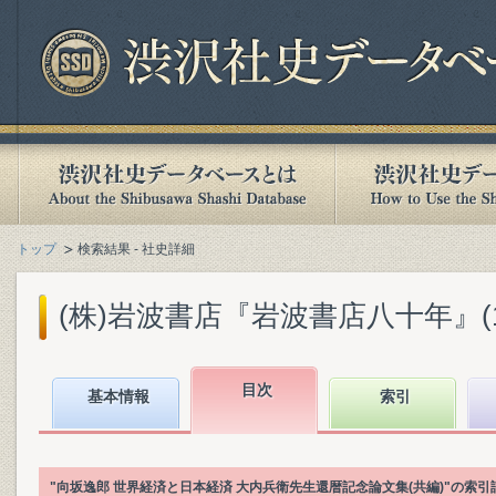
トップ
検索結果 - 社史詳細
(株)岩波書店『岩波書店八十年』(199
目次
基本情報
索引
"向坂逸郎 世界経済と日本経済 大内兵衛先生還暦記念論文集(共編)"の