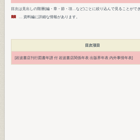
目次は見出しの階層(編・章・節・項…など)ごとに絞り込んで見ることがで
… 資料編に詳細な情報があります。
目次項目
[岩波書店刊行図書年譜 付 岩波書店関係年表 出版界年表 内外事情年表]