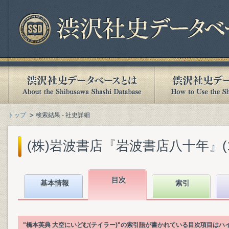
トップ
検索結果 - 社史詳細
(株)岩波書店『岩波書店八十年』(199
目次
基本情報
索引
"橋本英典 大空にいどむ(テイラー)"の索引語が書かれている目次項目は