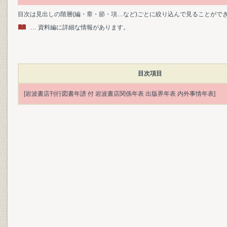
目次は見出しの階層(編・章・節・項…など)ごとに絞り込んで見ることがで
… 資料編に詳細な情報があります。
目次項目
[岩波書店刊行図書年譜 付 岩波書店関係年表 出版界年表 内外事情年表]