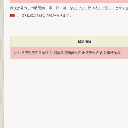
目次は見出しの階層(編・章・節・項…など)ごとに絞り込んで見ることがで
… 資料編に詳細な情報があります。
目次項目
[岩波書店刊行図書年譜 付 岩波書店関係年表 出版界年表 内外事情年表]