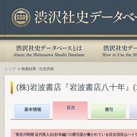
トップ
検索結果 - 社史詳細
(株)岩波書店『岩波書店八十年』(199
目次
基本情報
索引
"長谷川時雨 近代美人伝(杉本編)"の索引語が書かれている目次項目はハ