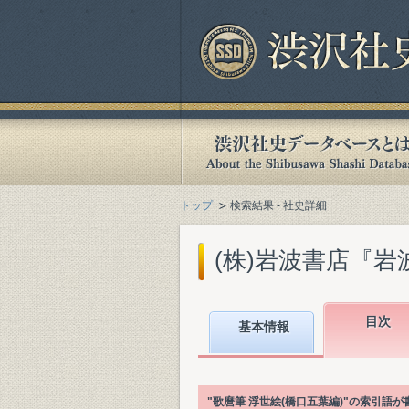
トップ
検索結果 - 社史詳細
(株)岩波書店『岩波
目次
基本情報
"歌麿筆 浮世絵(橋口五葉編)"の索引