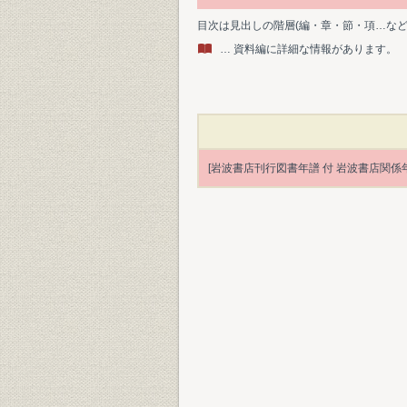
目次は見出しの階層(編・章・節・項…な
… 資料編に詳細な情報があります。
[岩波書店刊行図書年譜 付 岩波書店関係