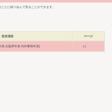
ど)ごとに絞り込んで見ることができます。
目次項目
ページ
年表 出版界年表 内外事情年表]
p1