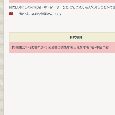
目次は見出しの階層(編・章・節・項…など)ごとに絞り込んで見ることがで
… 資料編に詳細な情報があります。
目次項目
[岩波書店刊行図書年譜 付 岩波書店関係年表 出版界年表 内外事情年表]