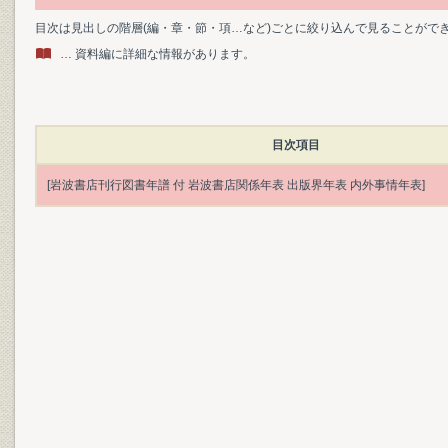
目次は見出しの階層(編・章・節・項…など)ごとに絞り込んで見ることがで
… 資料編に詳細な情報があります。
目次項目
[岩波書店刊行図書年譜 付 岩波書店関係年表 出版界年表 内外事情年表]