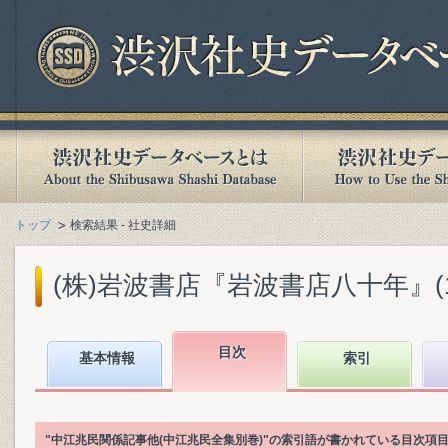
トップ
検索結果 - 社史詳細
(株)岩波書店『岩波書店八十年』(199
目次
基本情報
索引
"中江兆民関係記事他(中江兆民全集別巻)"の索引語が書かれている目次項