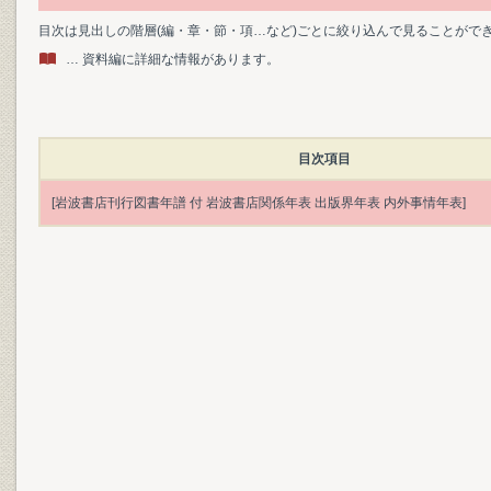
目次は見出しの階層(編・章・節・項…など)ごとに絞り込んで見ることがで
… 資料編に詳細な情報があります。
目次項目
[岩波書店刊行図書年譜 付 岩波書店関係年表 出版界年表 内外事情年表]