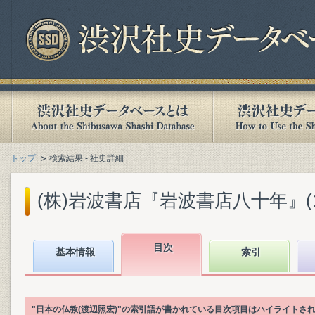
トップ
検索結果 - 社史詳細
(株)岩波書店『岩波書店八十年』(199
目次
基本情報
索引
"日本の仏教(渡辺照宏)"の索引語が書かれている目次項目はハイライトさ