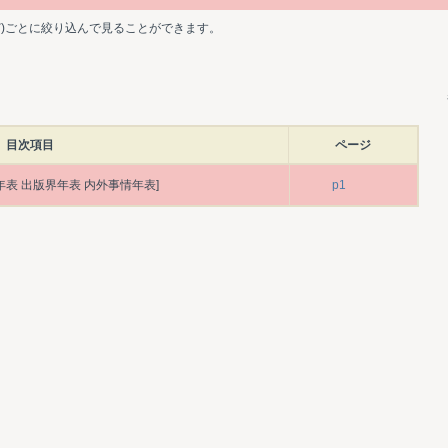
ど)ごとに絞り込んで見ることができます。
目次項目
ページ
年表 出版界年表 内外事情年表]
p1