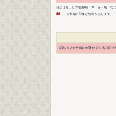
目次は見出しの階層(編・章・節・項…な
… 資料編に詳細な情報があります。
[岩波書店刊行図書年譜 付 岩波書店関係