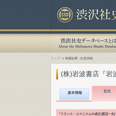
トップ
検索結果 - 社史詳細
(株)岩波書店『岩波
目次
基本情報
"フランス・ユマニスムの成立(渡辺一夫