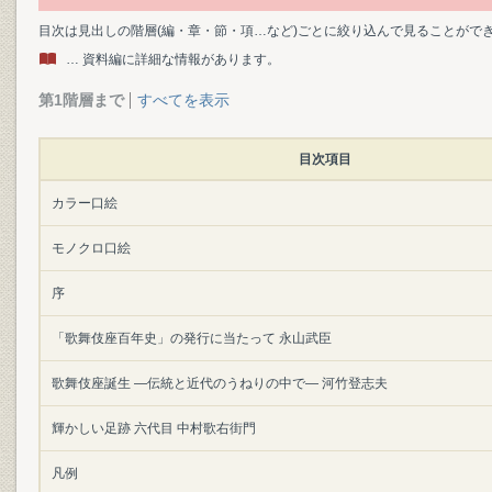
目次は見出しの階層(編・章・節・項…など)ごとに絞り込んで見ることがで
… 資料編に詳細な情報があります。
第1階層まで
すべてを表示
目次項目
カラー口絵
モノクロ口絵
序
「歌舞伎座百年史」の発行に当たって 永山武臣
歌舞伎座誕生 ―伝統と近代のうねりの中で― 河竹登志夫
輝かしい足跡 六代目 中村歌右街門
凡例