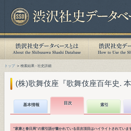
トップ
検索結果 - 社史詳細
(株)歌舞伎座『歌舞伎座百年史. 本文篇
目次
基本情報
索引
"家康と春日局"の索引語が書かれている目次項目はハイライトされていま