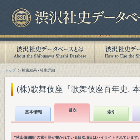
トップ
検索結果 - 社史詳細
(株)歌舞伎座『歌舞伎座百年史. 本文篇
目次
基本情報
索引
"秋山儀四郎"の索引語が書かれている目次項目はハイライトされています