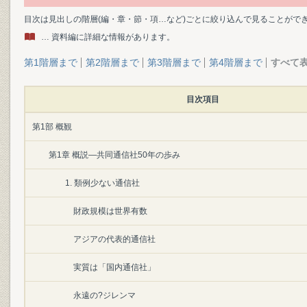
目次は見出しの階層(編・章・節・項…など)ごとに絞り込んで見ることがで
… 資料編に詳細な情報があります。
第1階層まで
第2階層まで
第3階層まで
第4階層まで
すべて
目次項目
第1部 概観
第1章 概説―共同通信社50年の歩み
1. 類例少ない通信社
財政規模は世界有数
アジアの代表的通信社
実質は「国内通信社」
永遠の?ジレンマ