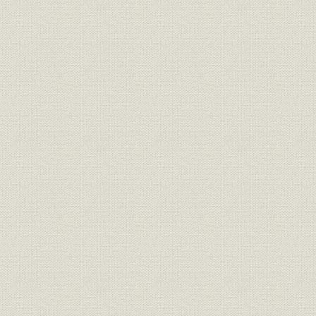
18. 朝日記事盗用事件
信頼性の危機
「重大な欠陥」指摘
19. 犬養体制スタート
酒井社長が退陣
三つのキーワード
新勤務手当で合意
20. 電子編集化が実現
遅れた対応
進む組織改革
21. 国際発信を拡充