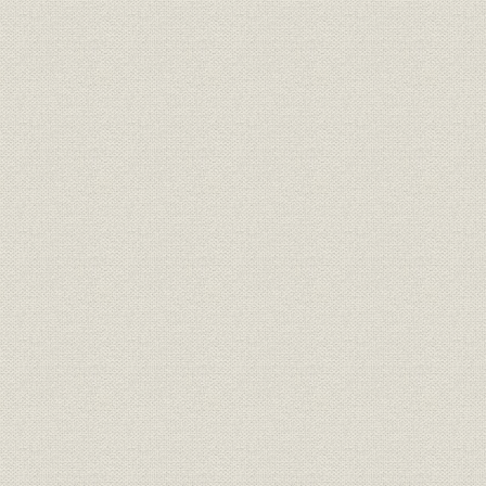
多様化した配信先
国際回線網が拡大
22. 放送サービスの強化
スターネット計画
23. 阪神大震災とオウム真理教
共同支局も壊滅
悪夢の地下鉄サリン事件
第2章 現況
第1節 社団法人共同通信社
1. 社員社と契約社