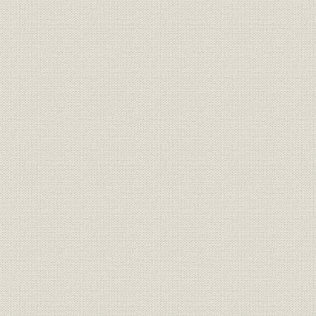
関連4社が合併
15. 渡辺体制が発足
国際通信社化掲げる
定年延長
テレレート導入
ブレジネフ死去を抜く
16. 酒井時代
「多機能通信社」目指す
海外取材・通信網を拡充
17. 昭和から平成へ
激しい“Xデー”取材