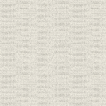
予算規模400億円超える
掲載紙は4700万部
社員社
民放契約社
社員外社
2. 組織と人員
組織
本社
支社局
海外
人員規模