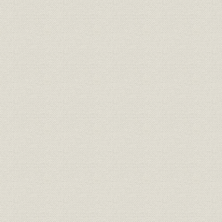
典型的な謀略
6. ラジオ・テレビ局発足
花盛りの民放
共同テレビの失敗
7. 松方時代の終息
編集綱領を制定
協調路線が破たん
8. 漢字テレタイプの導入
文字電送に決別
9. 対外発信が本格化
英文モールス放送