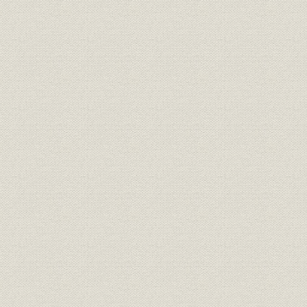
国際局が発足
10. 福島社長が就任
「中興の祖」登場
11. 新社屋に移転
スペース1.8倍に
12. 国際的スクープ連発
共同の知名度上昇
13. 第1次電算化
集配信を近代化
14. KK共同の発足
KK前史の流れ