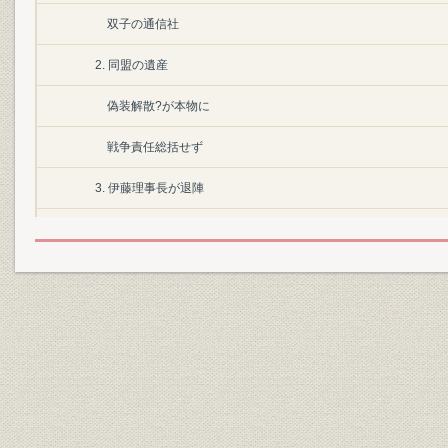
双子の通信社
2. 同盟の遺産
偽装解散?が本物に
戦争責任総括せず
3. 伊藤理事長が退陣
文字電送を開発
GHQの共同攻撃
4. 3社脱退の衝撃
雨降って地固まる
3社の外信復帰
5. 菅生事件のスクープ