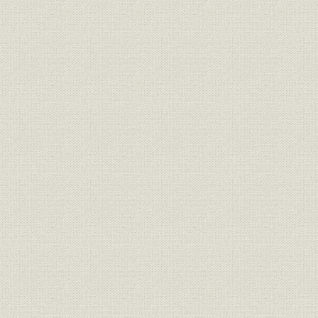
第5節 英文発信と対外関係
第6節 近代化へ苦悩の模索
第7節 海外自主取材スタート
第8節 下山、三鷹、松川―国鉄3事件
第9節 朝鮮戦争が突発
第10節 55年体制
第11節 基地闘争と原水禁運動
第12節 それぞれの帰国
第13節 南極観測
第14節 菅生事件
第15節 皇太子結婚