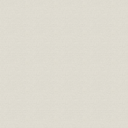
第8節 高度成長政策の展開
第9節 東西冷戦下で
第10節 日中関係の進展
第11節 日韓基本条約の締結
第12節 東京オリンピック
第13節 繁栄の陰で事件、事故多発
第4章 基盤拡大期(福島時代)―1966年3月~1978年6月―
第1節 福島社長が登場
第2節 財政基盤を整備・拡充
第3節 電算システムを導入
第4節 発展する対外関係