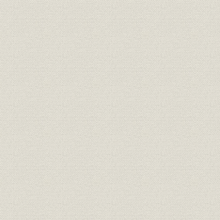
第5節 放送サービスの発展
第6節 佐藤政権の展開
第7節 田中から三木、福田へ
第8節 70年安保めぐる諸状況
第9節 ベトナム報道
第10節 新段階の中国情勢
第11節 海外取材の展開
第12節 航空機取材の明暗
第13節 公害報道
第14節 科学・文化報道