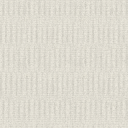
第16節 魔の“26日”―泥と海水との格闘
第17節 誤報の教訓
第18節 編集体制の整備と強化
第3章 通信変革期(岩本時代)―1959年12月~1966年3月―
第1節 岩本・再建体制
第2節 新段階迎えた機械化
第3節 国際局の発足
第4節 放送サービスの発展
第5節 安保条約改定
第6節 池田内閣発足
第7節 争議と災害と―三井三池で