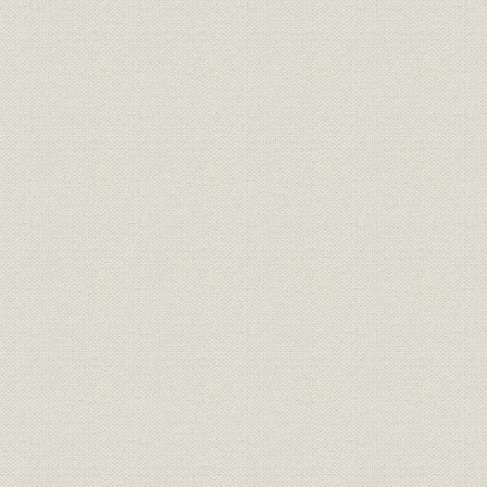
第7節 極東軍事裁判
第8節 新生・経済部が健闘
第9節 手痛い黒星・帝銀事件
第10節 大地震続発に奮闘
第11節 苦心の連続・金環食取材
第12節 編集局長努力賞第1号
第2章 激動期(松方時代)―1949年7月~1959年12月―
第1節 松方体制の出発
第2節 3社、共同を脱退
第3節 漢テレ機械化推進
第4節 電波部門へ進出