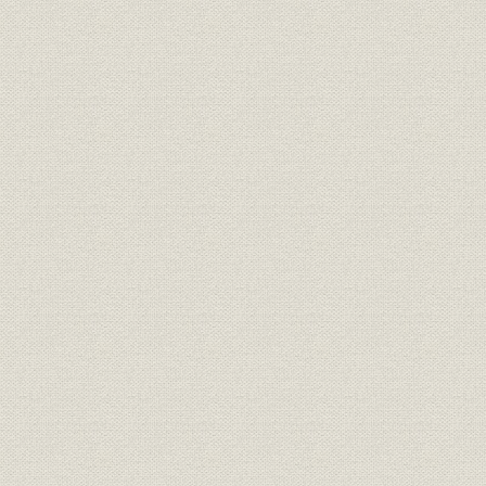
第15節 オリンピック
第16節 編集体制の変革
第5章 情報化対応期(渡辺時代)―1978年6月~1985年6月―
第1節 渡辺体制がスタート
第2節 経営基盤確立に全力
第3節 ニューメディア時代
第4節 国際通信社への模索
第5節 通信体制を革新
第6節 スポーツ記録の電算処理
第7節 ビジュアル化に対応
第8節 放送重視の姿勢明示