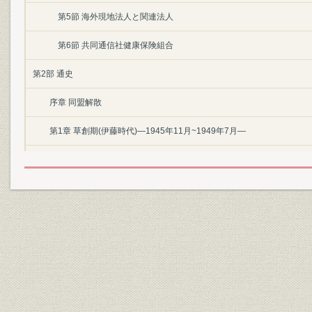
第5節 海外現地法人と関連法人
第6節 共同通信社健康保険組合
第2部 通史
序章 同盟解散
第1章 草創期(伊藤時代)―1945年11月~1949年7月―
第1節 共同通信社の発足
第2節 苦難のかじ取り
第3節 通信革命・文字電送の開発
第4節 GHQの報道検閲
第5節 伊藤理事長が退陣
第6節 初期の選挙報道