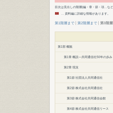
目次は見出しの階層(編・章・節・項…な
… 資料編に詳細な情報があります。
第1階層まで
第2階層まで
第3階
第1部 概観
第1章 概説―共同通信社50年の歩み
第2章 現況
第1節 社団法人共同通信社
第2節 株式会社共同通信社
第3節 株式会社共同通信会館
第4節 株式会社共同通信リース