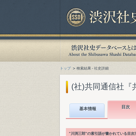
トップ
検索結果 - 社史詳細
(社)共同通信社『共
目次
基本情報
"川渕三郎"の索引語が書かれている目