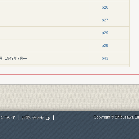
p26
p27
p29
p29
月~1949年7月―
p43
p43
p46
p53
p56
Copyright © Shibusawa Eii
トについて
お問い合わせ
p60
p67