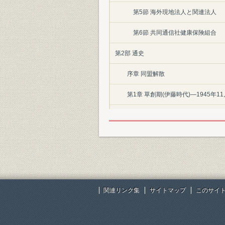
第5節 海外現地法人と関連法人
第6節 共同通信社健康保険組合
第2部 通史
序章 同盟解散
第1章 草創期(伊藤時代)―1945年11
第1節 共同通信社の発足
第2節 苦難のかじ取り
第3節 通信革命・文字電送の開発
第4節 GHQの報道検閲
関連リンク集
サイトマップ
このサイ
第5節 伊藤理事長が退陣
第6節 初期の選挙報道