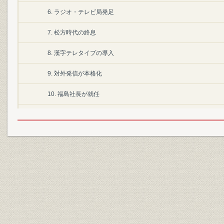
6. ラジオ・テレビ局発足
7. 松方時代の終息
8. 漢字テレタイプの導入
9. 対外発信が本格化
10. 福島社長が就任
11. 新社屋に移転
12. 国際的スクープ連発
13. 第1次電算化
14. KK共同の発足
15. 渡辺体制が発足
16. 酒井時代