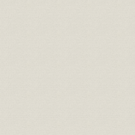
3. 海外契約・協力通信社
第2節 株式会社共同通信社
1. 概要
2. 業務内容
第3節 株式会社共同通信会館
第4節 株式会社共同通信リース
第5節 海外現地法人と関連法人
第6節 共同通信社健康保険組合
第2部 通史
序章 同盟解散
1. 原爆投下で決意