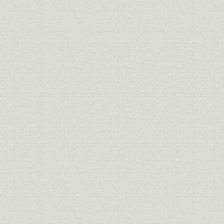
4. 新興紙ブーム
5. 初期の対外発信
第3節 通信革命・文字電送の開発
1. 技術革新の第1弾
2. 名簿送信に威力
第4節 GHQの報道検閲
1. 二重の役割演じる
2. 始まった本格検閲
3. 廃止への道程
第5節 伊藤理事長が退陣
1. GHQの共同攻撃強まる