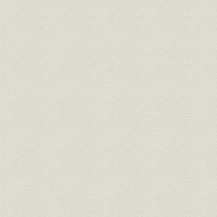
2. GHQの同盟非難
3. 機先制し自主解散
4. 新通信社へ急展開
第1章 草創期(伊藤時代)―1945年11月~1949年7月―
第1節 共同通信社の発足
1. 窮乏と混乱の中で
2. 飢餓と闘う記者たち
第2節 苦難のかじ取り
1. インフレ下の経営難
2. 地方部を新設
3. 労働争議が多発