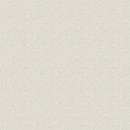
17. 昭和から平成へ
18. 朝日記事盗用事件
19. 犬養体制スタート
20. 電子編集化が実現
21. 国際発信を拡充
22. 放送サービスの強化
23. 阪神大震災とオウム真理教
第2章 現況
第1節 社団法人共同通信社
1. 社員社と契約社
2. 組織と人員