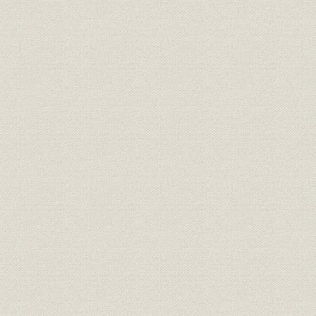
1. ドッジ・ライン
2. 360円レート決定
3. シャウプ勧告
第9節 手痛い黒星・帝銀事件
1. 第1報を落とす
2. 共同、巻き返す
第10節 大地震続発に奮闘
1. 死者1000人級相次ぐ
2. 福井支局応答なし
第11節 苦心の連続・金環食取材
1. 60年ぶりの天体ショー