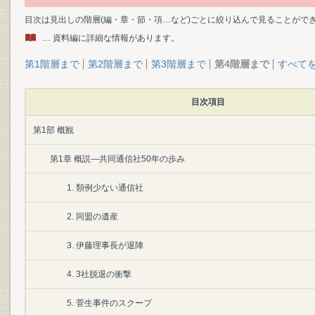
目次は見出しの階層(編・章・節・項…など)ごとに絞り込んで見ることがで
… 資料編に詳細な情報があります。
第1階層まで
第2階層まで
第3階層まで
第4階層まで
すべて
目次項目
第1部 概観
第1章 概説―共同通信社50年の歩み
1. 類例少ない通信社
2. 同盟の遺産
3. 伊藤理事長が退陣
4. 3社脱退の衝撃
5. 菅生事件のスクープ