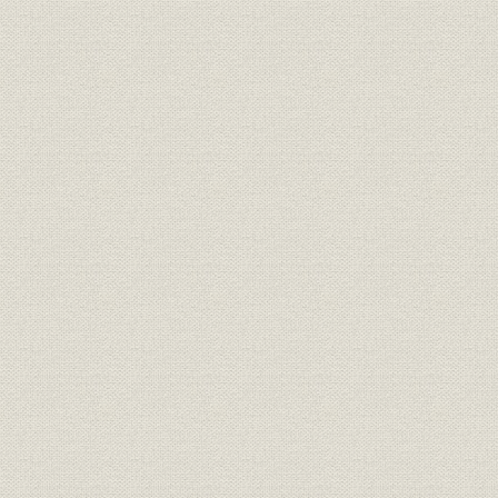
2. プレスコード違反事件
3. 伊藤理事長ついに辞任
4. 社費分担の新基準導入
第6節 初期の選挙報道
1. 手探りの時代
2. 独立政治部の初仕事
第7節 極東軍事裁判
1. 最大規模の動員
2. 判決速報で圧勝
第8節 新生・経済部が健闘