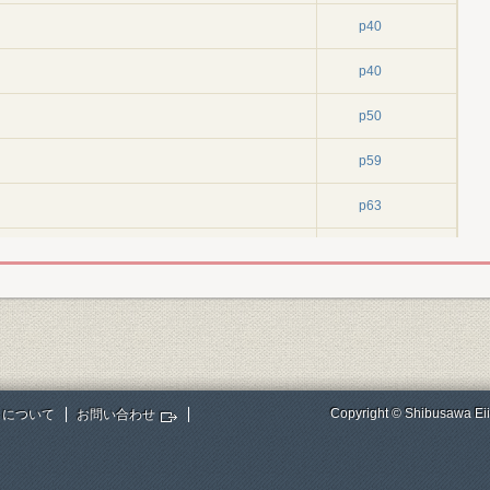
p40
p40
p50
p59
p63
p63
・12)
p99
・16)
p171
p232
Copyright © Shibusawa Eii
トについて
お問い合わせ
p258
p258