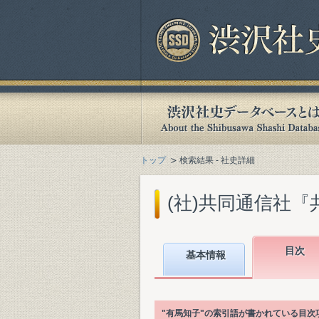
トップ
検索結果 - 社史詳細
(社)共同通信社『共同通
目次
基本情報
"有馬知子"の索引語が書かれている目