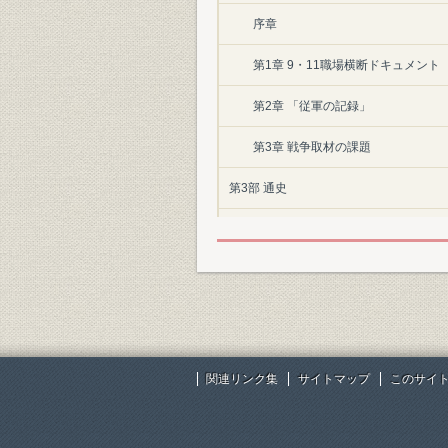
序章
第1章 9・11職場横断ドキュメント
第2章 「従軍の記録」
第3章 戦争取材の課題
第3部 通史
第1章 犬養時代(95―98・6・18)
第2章 斎田時代(98・6・18―02・12
第3章 山内時代(02・12・12―05・6
第4章 石川時代(05・6・16―)
関連リンク集
サイトマップ
このサイ
第4部 関連会社
第1章 株式会社共同通信社