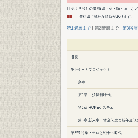
目次は見出しの階層(編・章・節・項…な
… 資料編に詳細な情報があります。
第1階層まで
第2階層まで
第3階
概観
第1部 三大プロジェクト
序章
第1章 「汐留新時代」
第2章 HOPEシステム
第3章 新人事・賃金制度と新年金制
第2部 特集・テロと戦争の時代