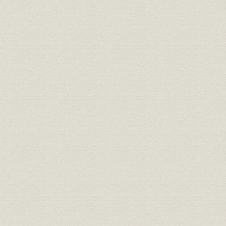
コラム 生きた大震災の経験
第2章 「従軍の記録」
【アフガン戦争】(2001年10月7日~11月13日)
1. アフガンの最も長い1日(及川仁)
2. カブール陥落(原田浩司)
【イラク戦争】(2003年3月20日~5月1日)
1. 絶対報じないで(儀間朝浩)
2. 砂地獄に耐える(関根孝則)
3. キティホーク(田辺宏)
第3章 戦争取材の課題
第1節 呼称の苦労