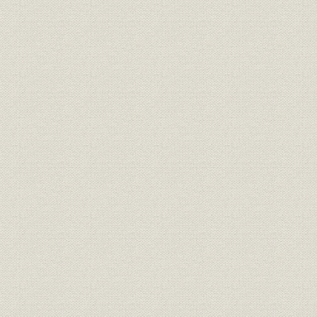
第4節 引っ越し大作戦
1. 池袋―虎ノ門―汐留
2. ペーパーダイエット
3. 文化施設
4. 社内レストラン
5. ビル管理
第2章 HOPEシステム
第1節 フレンズ後継構築へ
1. システム計画室が発足
2. 画像システムの開発
3. フレンズが幕閉じる