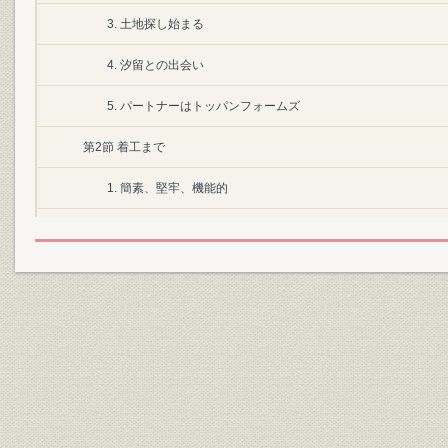
3. 土地探し始まる
4. 汐留との出会い
5. パートナーはトッパンフォームズ
第2節 着工まで
1. 簡素、堅牢、機能的
2. アネックスを先行
3. 地上34階、地下4階
4. 汐留メディアタワーと命名
第3節 完成
1. こだわった外壁
2. 竣工、鍵1000本