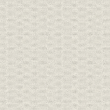
2. 役職から職能資格へ
3. 管理職に先行実施、社長も研修
4. 難航した一般職員の評価づくり
5. 組合、75%の高率で可決
第2節 新年金制度
1. 大量退職に備えなし
2. 過去債務が課題
3. ぎりぎりの認可
第2部 特集・テロと戦争の時代
序章
第1章 9・11職場横断ドキュメント