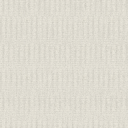
「次は多面展開だ」
海外部長宅
ロンドン
ブレア会見に誘い
編集局中央
「出番だ」
増える弁当
110階のレストラン
モスクワ
臨時役員会