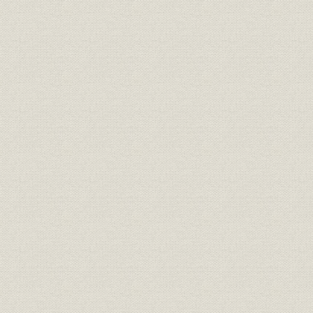
4. 「希望」と「輝き」に決定
5. NewsMLの採用
第2節 電子編集システムの開発
1. 5年ぶりの受賞
2. 業界最先端目指す
3. トラブル続出
第3節 HOPE画像の運用開始
第4節 情報システム部門の再編
第3章 新人事・賃金制度と新年金制度
第1節 新人事・賃金制度
1. 年功からの脱皮