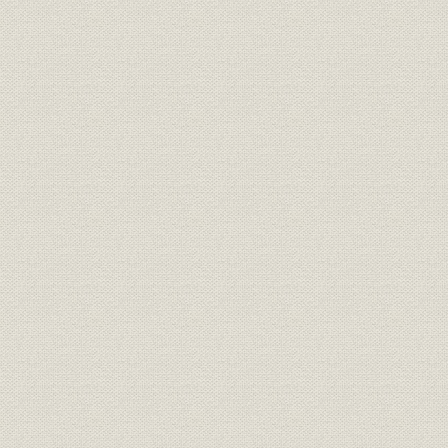
「その時、共同は...」
肉眼で崩壊を見た
虎ノ門本社編集局
ニューヨーク11日
速報順調
2機目突入
血の気が引いた
ツキも変わる
ニューヨーク支局
ワシントン
NC