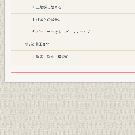
3. 土地探し始まる
4. 汐留との出会い
5. パートナーはトッパンフォームズ
第2節 着工まで
1. 簡素、堅牢、機能的
2. アネックスを先行
3. 地上34階、地下4階
4. 汐留メディアタワーと命名
第3節 完成
1. こだわった外壁
2. 竣工、鍵1000本