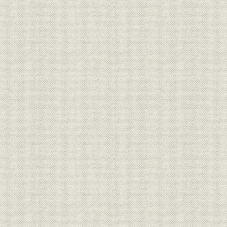
コラム 生きた大震災の経験
第2章 「従軍の記録」
【アフガン戦争】(2001年10月7日~11月13日)
1. アフガンの最も長い1日(及川仁)
2. カブール陥落(原田浩司)
【イラク戦争】(2003年3月20日~5月1日)
1. 絶対報じないで(儀間朝浩)
2. 砂地獄に耐える(関根孝則)
3. キティホーク(田辺宏)
第3章 戦争取材の課題
第1節 呼称の苦労