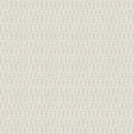
第4節 引っ越し大作戦
1. 池袋―虎ノ門―汐留
2. ペーパーダイエット
3. 文化施設
4. 社内レストラン
5. ビル管理
第2章 HOPEシステム
第1節 フレンズ後継構築へ
1. システム計画室が発足
2. 画像システムの開発
3. フレンズが幕閉じる