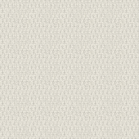
「次は多面展開だ」
海外部長宅
ロンドン
ブレア会見に誘い
編集局中央
「出番だ」
増える弁当
110階のレストラン
モスクワ
臨時役員会