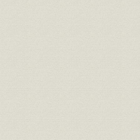
4. 「希望」と「輝き」に決定
5. NewsMLの採用
第2節 電子編集システムの開発
1. 5年ぶりの受賞
2. 業界最先端目指す
3. トラブル続出
第3節 HOPE画像の運用開始
第4節 情報システム部門の再編
第3章 新人事・賃金制度と新年金制度
第1節 新人事・賃金制度
1. 年功からの脱皮