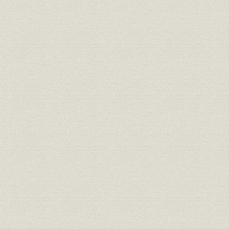
「その時、共同は...」
肉眼で崩壊を見た
虎ノ門本社編集局
ニューヨーク11日
速報順調
2機目突入
血の気が引いた
ツキも変わる
ニューヨーク支局
ワシントン
NC