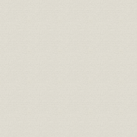
2. 役職から職能資格へ
3. 管理職に先行実施、社長も研修
4. 難航した一般職員の評価づくり
5. 組合、75%の高率で可決
第2節 新年金制度
1. 大量退職に備えなし
2. 過去債務が課題
3. ぎりぎりの認可
第2部 特集・テロと戦争の時代
序章
第1章 9・11職場横断ドキュメント