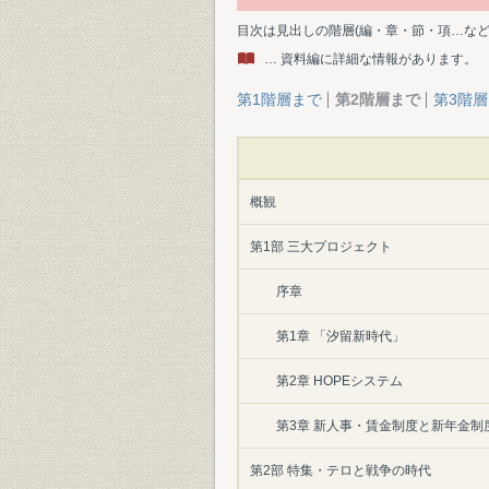
目次は見出しの階層(編・章・節・項…な
… 資料編に詳細な情報があります。
第1階層まで
第2階層まで
第3階
概観
第1部 三大プロジェクト
序章
第1章 「汐留新時代」
第2章 HOPEシステム
第3章 新人事・賃金制度と新年金制
第2部 特集・テロと戦争の時代