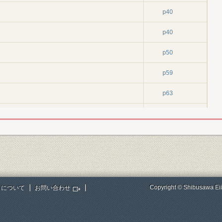
p40
p40
p50
p59
p63
p63
・12)
p99
・16)
p171
p232
Copyright © Shibusawa Eii
トについて
お問い合わせ
p258
p258