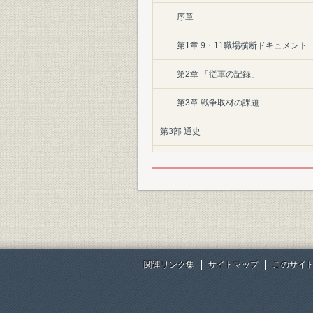
序章
第1章 9・11職場横断ドキュメント
第2章 「従軍の記録」
第3章 戦争取材の課題
第3部 通史
第1章 犬養時代(95―98・6・18)
第2章 斎田時代(98・6・18―02・12
第3章 山内時代(02・12・12―05・6
第4章 石川時代(05・6・16―)
関連リンク集
サイトマップ
このサイ
第4部 関連会社
第1章 株式会社共同通信社