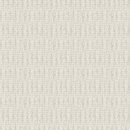
第16節 地方の時代
第17節 密室の交代劇
第18節 警察不祥事相次ぐ
第19節 グリコ森永事件
第20節 大型破たん相次ぐ
第21節 噴火
第22節 小泉内閣発足
第23節 校内児童殺傷事件
第24節 大リーグの日本人
第25節 サッカー取材も国際化