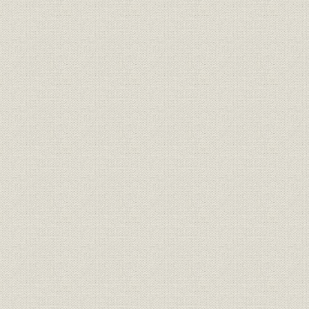
デジタル通信社へ転換
第1節 デジタル化の進展
第2節 総合画像の船出
第3節 編集局改革
第4節 副部長制導入
第5節 記者薬物使用事件
第6節 村山政権から橋本政権へ
第7節 衆院選公示ミス
第8節 合同方式が定着
第9節 オウム報道
第10節 ペルー大使公邸事件