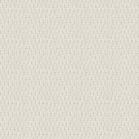
第5節 24時間配信を実施
第6節 全社情報化システム
第7節 「報道と読者」委員会を設立
第8節 通信部廃止
第9節 ダブル受賞10年で2度
第10節 トレジャーの構築
第11節 アジアに軸足
第12節 小渕内閣発足
第13節 毒物カレー事件
第14節 初の脳死移植
第15節 臨界事故