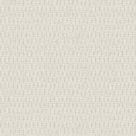
第11節 拓銀、山一破たん
第12節 公式通信社の責務果たす
第13節 文化ニュースを強化
第14節 神戸連続児童殺傷事件
第15節 文化財ハンドブック
第2章 斎田時代(98・6・18―02・12・12)
通信社改造を打ち出す
第1節 2001年委員会
第2節 メディア局誕生
第3節 Y2K対策で総力戦
第4節 電子編集システム本格化