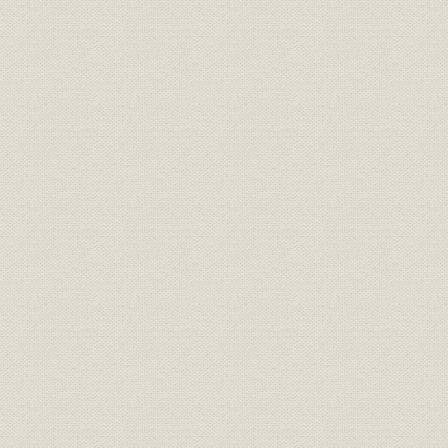
第1章 9・11職場横断ドキュメント
「その時、共同は...」
第2章 「従軍の記録」
【アフガン戦争】(2001年10月7日~11月13日)
【イラク戦争】(2003年3月20日~5月1日)
第3章 戦争取材の課題
第1節 呼称の苦労
第2節「侵攻」か「進攻」か
第3節 取材と安全
第3部 通史
第1章 犬養時代(95―98・6・18)