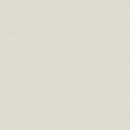
第26節 裁判員制度
第27節 小泉訪朝
第28節 ノーベル賞ラッシュ
第29節 東ティモール脱出記
第30節 旧石器発掘ねつ造
第31節「暦ナビ」のスタート
第3章 山内時代(02・12・12―05・6・16)
時宜を逸せず
第1節 放送新システム
第2節 フレンズ配信が終了
第3節 経済部門が機構改革