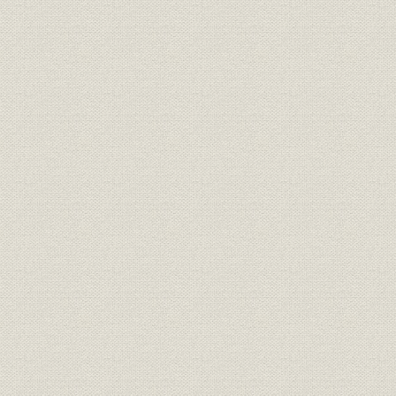
第4節 引っ越し大作戦
1. 池袋―虎ノ門―汐留
2. ペーパーダイエット
3. 文化施設
4. 社内レストラン
5. ビル管理
第2章 HOPEシステム
第1節 フレンズ後継構築へ
1. システム計画室が発足
2. 画像システムの開発
3. フレンズが幕閉じる