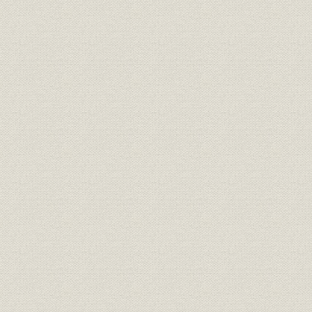
「その時、共同は...」
肉眼で崩壊を見た
虎ノ門本社編集局
ニューヨーク11日
速報順調
2機目突入
血の気が引いた
ツキも変わる
ニューヨーク支局
ワシントン
NC