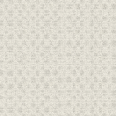
コラム 生きた大震災の経験
第2章 「従軍の記録」
【アフガン戦争】(2001年10月7日~11月13日)
1. アフガンの最も長い1日(及川仁)
2. カブール陥落(原田浩司)
【イラク戦争】(2003年3月20日~5月1日)
1. 絶対報じないで(儀間朝浩)
2. 砂地獄に耐える(関根孝則)
3. キティホーク(田辺宏)
第3章 戦争取材の課題
第1節 呼称の苦労