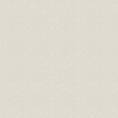
4. 「希望」と「輝き」に決定
5. NewsMLの採用
第2節 電子編集システムの開発
1. 5年ぶりの受賞
2. 業界最先端目指す
3. トラブル続出
第3節 HOPE画像の運用開始
第4節 情報システム部門の再編
第3章 新人事・賃金制度と新年金制度
第1節 新人事・賃金制度
1. 年功からの脱皮