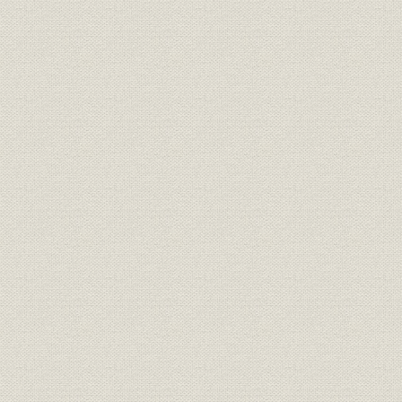
2. 役職から職能資格へ
3. 管理職に先行実施、社長も研修
4. 難航した一般職員の評価づくり
5. 組合、75%の高率で可決
第2節 新年金制度
1. 大量退職に備えなし
2. 過去債務が課題
3. ぎりぎりの認可
第2部 特集・テロと戦争の時代
序章
第1章 9・11職場横断ドキュメント