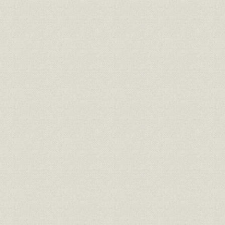
「次は多面展開だ」
海外部長宅
ロンドン
ブレア会見に誘い
編集局中央
「出番だ」
増える弁当
110階のレストラン
モスクワ
臨時役員会