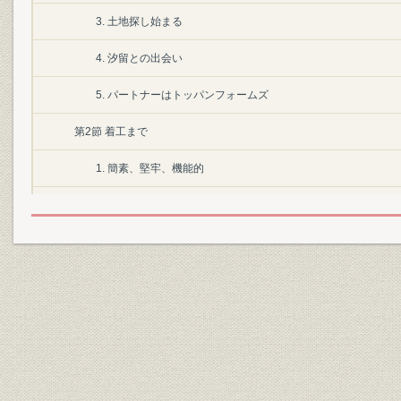
3. 土地探し始まる
4. 汐留との出会い
5. パートナーはトッパンフォームズ
第2節 着工まで
1. 簡素、堅牢、機能的
2. アネックスを先行
3. 地上34階、地下4階
4. 汐留メディアタワーと命名
第3節 完成
1. こだわった外壁
2. 竣工、鍵1000本