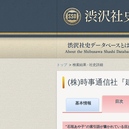
トップ
検索結果 - 社史詳細
(株)時事通信社『建
目次
基本情報
"石垣あや子"の索引語が書かれている