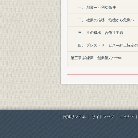
一、 創業―不利な条件
二、 社業の推移―危機から危機へ
三、 社の機構―合作社主義
四、 プレス・サービス―紳士協定
第三章 試練期―創業第六~十年
一、 危機の中の建業
二、 社業の推移―苦闘続く
三、 対外発展への布石
四、 初期の衛星企業体
関連リンク集
サイトマップ
このサイ
第四章 基礎固めの時期―創業第十一~十
一、 経営革命―合理化と技術革新