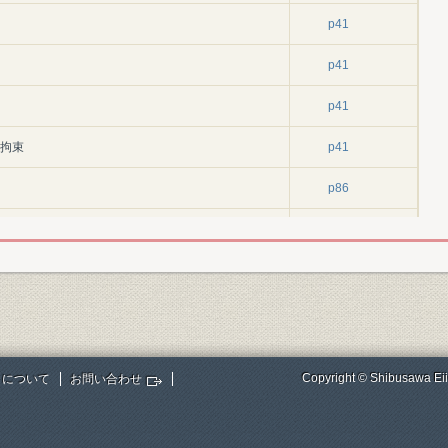
p41
p41
p41
の拘束
p41
p86
p86
p86
p86
p86
Copyright © Shibusawa Eii
トについて
お問い合わせ
五年
p112
p112