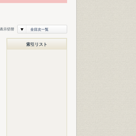
表示切替
全目次一覧
索引リスト