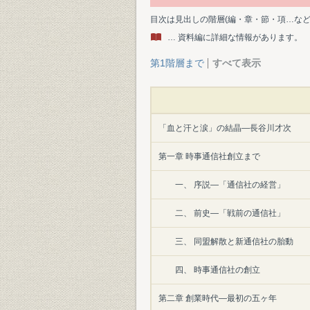
目次は見出しの階層(編・章・節・項…な
… 資料編に詳細な情報があります。
第1階層まで
すべて表示
「血と汗と涙」の結晶―長谷川才次
第一章 時事通信社創立まで
一、 序説―「通信社の経営」
二、 前史―「戦前の通信社」
三、 同盟解散と新通信社の胎動
四、 時事通信社の創立
第二章 創業時代―最初の五ヶ年