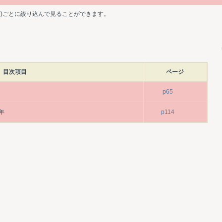
ど)ごとに絞り込んで見ることができます。
目次項目
ページ
p65
年
p114