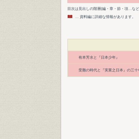
目次は見出しの階層(編・章・節・項…な
… 資料編に詳細な情報があります。
有本芳水と『日本少年』
受難の時代と『実業之日本』の三十