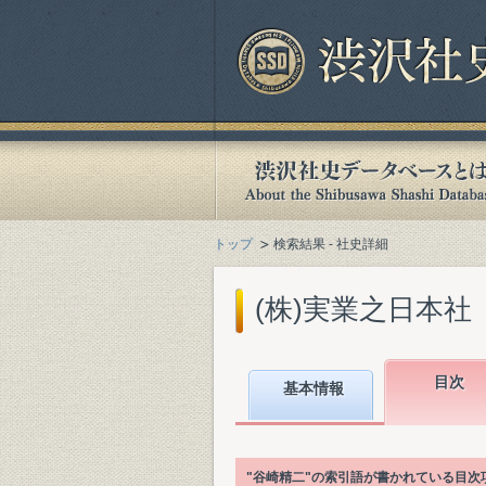
トップ
検索結果 - 社史詳細
(株)実業之日本社『
目次
基本情報
"谷崎精二"の索引語が書かれている目