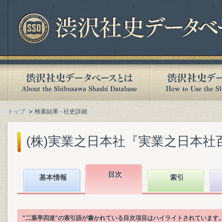
トップ
検索結果 - 社史詳細
(株)実業之日本社『実業之日本社百年史
目次
基本情報
索引
"二葉亭四迷"の索引語が書かれている目次項目はハイライトされています