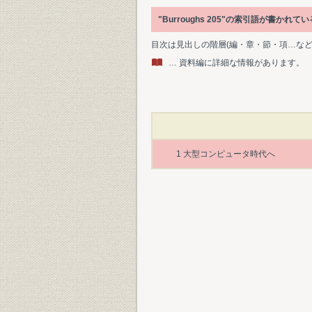
"Burroughs 205"の索引語が書
目次は見出しの階層(編・章・節・項…な
… 資料編に詳細な情報があります。
1 大型コンピュータ時代へ